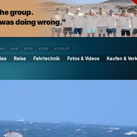
ING
#SUP
#FOIL
#SURF
#VANLIFE
ies
Reise
Fahrtechnik
Fotos & Videos
Kaufen & Ver