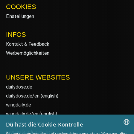
COOKIES
Einstellungen
INFOS
Kontakt & Feedback
Werbemöglichkeiten
UNSERE WEBSITES
dailydose.de
dailydose.de/en
(english)
wingdaily.de
wingdaily.de/en
(english)
dailydose-shop.de
Du hast die Cookie-Kontrolle
windsurfen-lernen.de
Wir verzichten komplett auf trackende/personalisierte Werbung. Hier