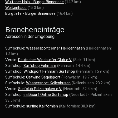
Wulfener Hals - Burger Binnensee
(14.2 km)
Weißenhaus
(15.3 km)
Burgtiefe - Burger Binnensee
(16.4 km)
Brancheneinträge
Adressen in der Umgebung
Surfschule:
Wassersportcenter Heiligenhafen
(Heiligenhafen:
1.3 km)
Verein:
Deutscher Windsurfer Club e.V.
(Siek: 11 km)
Surfshop:
Surfshop Fehmarn
(Fehmarn: 14.4 km)
Surfshop:
Windsport Fehmarn Surfshop
(Fehmarn: 15.9 km)
Surfschule:
Ostwind Segelsport
(Hohwacht: 19.7 km)
Surfschule:
Wassersport Kellenhusen
(Kellenhusen: 23.2 km)
Verein:
Surfclub Pelzerhaken e.V.
(Neustadt: 32.4 km)
Surfshop:
sail&surf Online Surfshop
(Neustadt - Pelzerhaken:
33.5 km)
Surfschule:
surfing Kalifornien
(Kalifornien: 38.9 km)