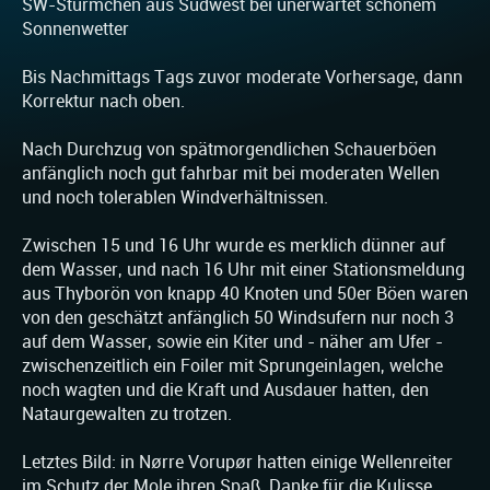
SW-Stürmchen aus Südwest bei unerwartet schönem
Sonnenwetter
Bis Nachmittags Tags zuvor moderate Vorhersage, dann
Korrektur nach oben.
Nach Durchzug von spätmorgendlichen Schauerböen
anfänglich noch gut fahrbar mit bei moderaten Wellen
und noch tolerablen Windverhältnissen.
Zwischen 15 und 16 Uhr wurde es merklich dünner auf
dem Wasser, und nach 16 Uhr mit einer Stationsmeldung
aus Thyborön von knapp 40 Knoten und 50er Böen waren
von den geschätzt anfänglich 50 Windsufern nur noch 3
auf dem Wasser, sowie ein Kiter und - näher am Ufer -
zwischenzeitlich ein Foiler mit Sprungeinlagen, welche
noch wagten und die Kraft und Ausdauer hatten, den
Nataurgewalten zu trotzen.
Letztes Bild: in Nørre Vorupør hatten einige Wellenreiter
im Schutz der Mole ihren Spaß. Danke für die Kulisse