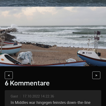
<
>
6 Kommentare
Gast
|
17.10.2022 14:22:36
In Middles war hingegen feinstes down-the-line