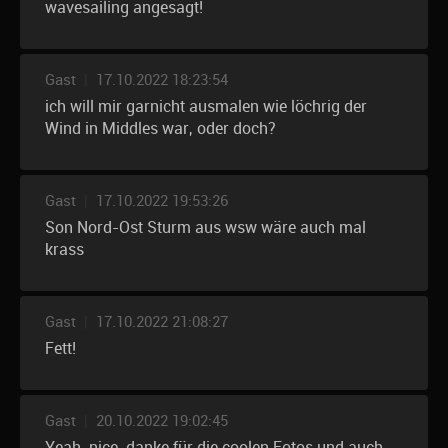
wavesailing angesagt!
Gast
|
17.10.2022 18:23:54
ich will mir garnicht ausmalen wie löchrig der
Wind in Middles war, oder doch?
Gast
|
17.10.2022 19:53:26
Son Nord-Ost Sturm aus wsw wäre auch mal
krass
Gast
|
17.10.2022 21:08:27
Fett!
Gast
|
20.10.2022 19:02:45
Yeah, nice, danke für die coolen Fotos und auch