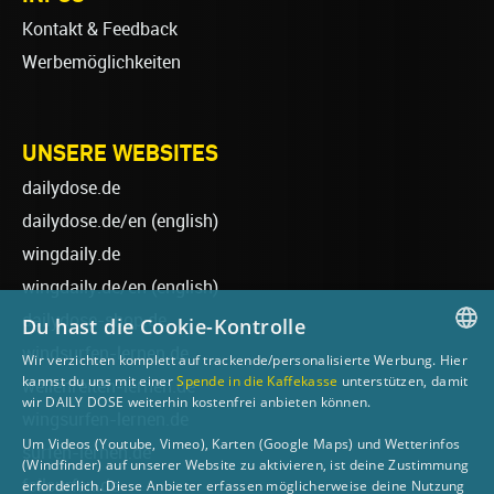
Kontakt & Feedback
Werbemöglichkeiten
UNSERE WEBSITES
dailydose.de
dailydose.de/en
(english)
wingdaily.de
wingdaily.de/en
(english)
dailydose-shop.de
Du hast die Cookie-Kontrolle
windsurfen-lernen.de
Wir verzichten komplett auf trackende/personalisierte Werbung. Hier
GERMAN
kannst du uns mit einer
Spende in die Kaffekasse
unterstützen, damit
wellenreiten-lernen.de
wir DAILY DOSE weiterhin kostenfrei anbieten können.
ENGLISH
wingsurfen-lernen.de
Um Videos (Youtube, Vimeo), Karten (Google Maps) und Wetterinfos
surfen-lernen.de
(Windfinder) auf unserer Website zu aktivieren, ist deine Zustimmung
foilsurfen.de
erforderlich. Diese Anbieter erfassen möglicherweise deine Nutzung