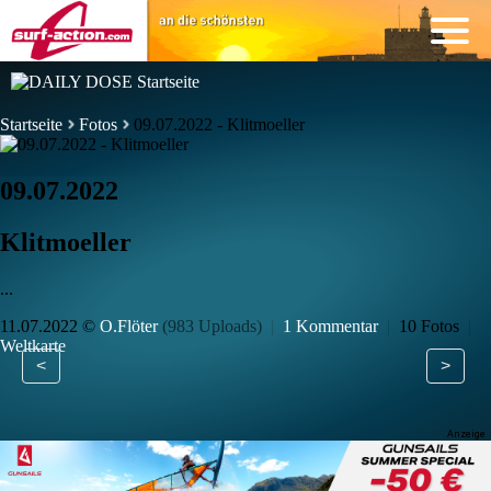
Startseite
Fotos
09.07.2022 - Klitmoeller
09.07.2022
Klitmoeller
...
11.07.2022 ©
O.Flöter
(983 Uploads)
|
1 Kommentar
|
10 Fotos
|
Weltkarte
<
>