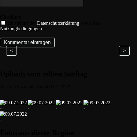
Checkbox
Ich stimme der
Datenschutzerklärung
sowie den
Nutzungbedingungen
zu
<
>
Uploads vom selben Surftag
Wie war's woanders am 09.07.2022?
Fotos aus dieser Region