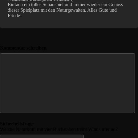
Einfach ein tolles Schauspiel und immer wieder ein Genuss
dieser Spielplatz mit den Naturgewalten. Alles Gute und
Friede!
Kommentar schreiben
Sicherheitsfrage
Welche Naturkraft mit vier Buchstaben treibt Windsurfer an?