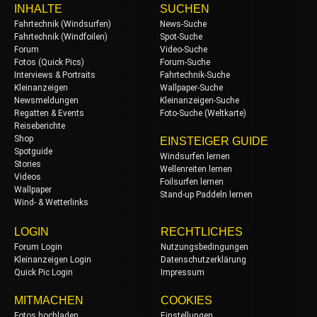
INHALTE
SUCHEN
Fahrtechnik (Windsurfen)
News-Suche
Fahrtechnik (Windfoilen)
Spot-Suche
Forum
Video-Suche
Fotos (Quick Pics)
Forum-Suche
Interviews & Portraits
Fahrtechnik-Suche
Kleinanzeigen
Wallpaper-Suche
Newsmeldungen
Kleinanzeigen-Suche
Regatten & Events
Foto-Suche (Weltkarte)
Reiseberichte
Shop
EINSTEIGER GUIDE
Spotguide
Windsurfen lernen
Stories
Wellenreiten lernen
Videos
Foilsurfen lernen
Wallpaper
Stand-up Paddeln lernen
Wind- & Wetterlinks
LOGIN
RECHTLICHES
Forum Login
Nutzungsbedingungen
Kleinanzeigen Login
Datenschutzerklärung
Quick Pic Login
Impressum
MITMACHEN
COOKIES
Fotos hochladen
Einstellungen