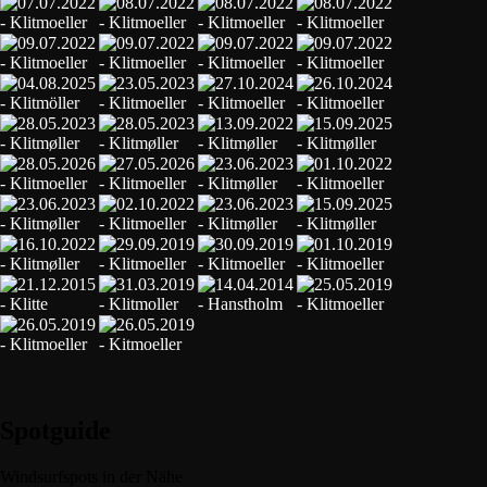
Spotguide
Windsurfspots in der Nähe