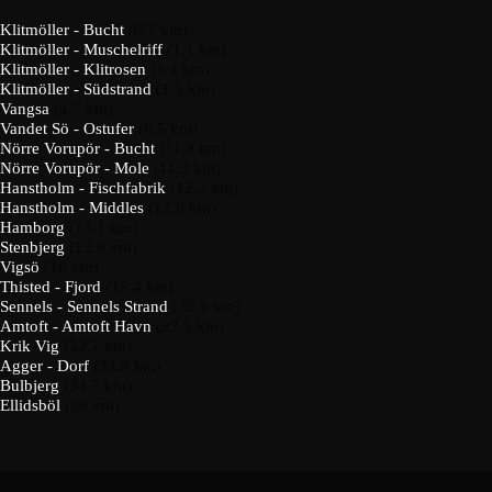
Klitmöller - Bucht
(0.7 km)
Klitmöller - Muschelriff
(1.1 km)
Klitmöller - Klitrosen
(1.4 km)
Klitmöller - Südstrand
(1.5 km)
Vangsa
(4.7 km)
Vandet Sö - Ostufer
(6.5 km)
Nörre Vorupör - Bucht
(11.3 km)
Nörre Vorupör - Mole
(11.9 km)
Hanstholm - Fischfabrik
(12.3 km)
Hanstholm - Middles
(12.6 km)
Hamborg
(13.1 km)
Stenbjerg
(15.6 km)
Vigsö
(16 km)
Thisted - Fjord
(17.4 km)
Sennels - Sennels Strand
(20.1 km)
Amtoft - Amtoft Havn
(27.5 km)
Krik Vig
(32.7 km)
Agger - Dorf
(32.8 km)
Bulbjerg
(34.7 km)
Ellidsböl
(36 km)