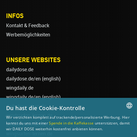
INFOS
Kontakt & Feedback
Werbemöglichkeiten
UNSERE WEBSITES
dailydose.de
dailydose.de/en
(english)
wingdaily.de
wingdaily.de/en
(english)
dailydose-shop.de
Du hast die Cookie-Kontrolle
windsurfen-lernen.de
Wir verzichten komplett auf trackende/personalisierte Werbung. Hier
GERMAN
kannst du uns mit einer
Spende in die Kaffekasse
unterstützen, damit
wellenreiten-lernen.de
wir DAILY DOSE weiterhin kostenfrei anbieten können.
ENGLISH
wingsurfen-lernen.de