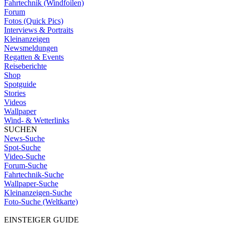
Fahrtechnik (Windfoilen)
Forum
Fotos (Quick Pics)
Interviews & Portraits
Kleinanzeigen
Newsmeldungen
Regatten & Events
Reiseberichte
Shop
Spotguide
Stories
Videos
Wallpaper
Wind- & Wetterlinks
SUCHEN
News-Suche
Spot-Suche
Video-Suche
Forum-Suche
Fahrtechnik-Suche
Wallpaper-Suche
Kleinanzeigen-Suche
Foto-Suche (Weltkarte)
EINSTEIGER GUIDE