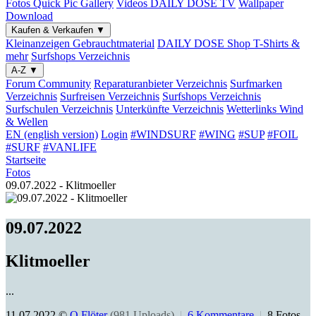
Fotos
Quick Pic Gallery
Videos
DAILY DOSE TV
Wallpaper
Download
Kaufen & Verkaufen
▼
Kleinanzeigen
Gebrauchtmaterial
DAILY DOSE Shop
T-Shirts &
mehr
Surfshops
Verzeichnis
A-Z
▼
Forum
Community
Reparaturanbieter
Verzeichnis
Surfmarken
Verzeichnis
Surfreisen
Verzeichnis
Surfshops
Verzeichnis
Surfschulen
Verzeichnis
Unterkünfte
Verzeichnis
Wetterlinks
Wind
& Wellen
EN (english version)
Login
#WINDSURF
#WING
#SUP
#FOIL
#SURF
#VANLIFE
Startseite
Fotos
09.07.2022 - Klitmoeller
09.07.2022
Klitmoeller
...
11.07.2022 ©
O.Flöter
(981 Uploads)
|
6 Kommentare
|
8 Fotos