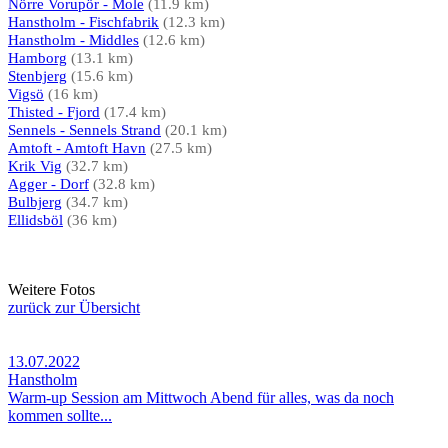
Nörre Vorupör - Mole
(11.9 km)
Hanstholm - Fischfabrik
(12.3 km)
Hanstholm - Middles
(12.6 km)
Hamborg
(13.1 km)
Stenbjerg
(15.6 km)
Vigsö
(16 km)
Thisted - Fjord
(17.4 km)
Sennels - Sennels Strand
(20.1 km)
Amtoft - Amtoft Havn
(27.5 km)
Krik Vig
(32.7 km)
Agger - Dorf
(32.8 km)
Bulbjerg
(34.7 km)
Ellidsböl
(36 km)
Weitere Fotos
zurück zur Übersicht
13.07.2022
Hanstholm
Warm-up Session am Mittwoch Abend für alles, was da noch
kommen sollte...