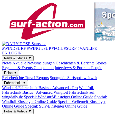
#WINDSURF
#WING
#SUP
#FOIL
#SURF
#VANLIFE
EN
LOGIN
News & Stories
▼
News
Aktuelle Newsmeldungen
Geschichten & Berichte
Stories
Regatten & Events
Competition
Interviews & Portraits
People
Reise
▼
Reiseberichte
Travel Reports
Spotguide
Surfspots weltweit
Fahrtechnik
▼
Windsurf-Fahrtechnik
Basics - Advanced - Pro
Windfoil-
Fahrtechnik
Basics - Advanced
Wingfoil-Fahrtechnik
auf
wingdaily.de
Special: Windsurf-Einsteiger
Online Guide
Special:
Windfoil-Einsteiger
Online Guide
Special: Wellenreit-Einsteiger
Online Guide
Special: SUP-Einsteiger
Online Guide
Fotos & Videos
▼