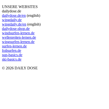
UNSERE WEBSITES
dailydose.de
dailydose.de/en
(english)
wingdaily.de
wingdaily.de/en
(english)
dailydose-shop.de
windsurfen-lernen.de
wellenreiten-lernen.de
wingsurfen-lernen.de
surfen-lernen.de
foilsurfen.de
sup-basics.de
ski-basics.de
© 2026 DAILY DOSE