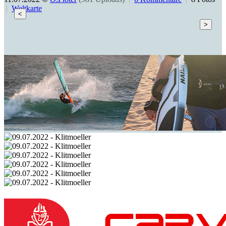
|
Weltkarte
<
>