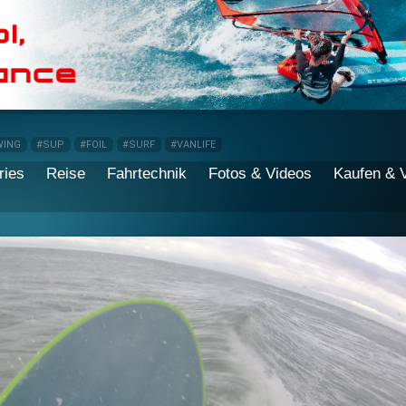
WING
#SUP
#FOIL
#SURF
#VANLIFE
ries
Reise
Fahrtechnik
Fotos & Videos
Kaufen & 