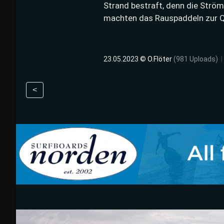
Strand bestraft, denn die Strö
machten das Rauspaddeln zur Q
23.05.2023 ©
O.Flöter
(981 Uploads)
|
<