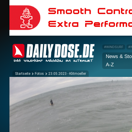
#WINDSURF
#
News & Sto
A-Z
Startseite
Fotos
23.05.2023 - Klitmoeller