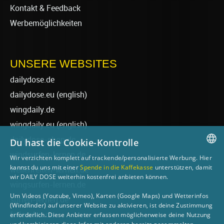
Kontakt & Feedback
Werbemöglichkeiten
UNSERE WEBSITES
dailydose.de
dailydose.eu
(english)
wingdaily.de
wingdaily.eu
(english)
dailydose-shop.de
Du hast die Cookie-Kontrolle
windsurfen-lernen.de
Wir verzichten komplett auf trackende/personalisierte Werbung. Hier
GERMAN
kannst du uns mit einer
Spende in die Kaffekasse
unterstützen, damit
wellenreiten-lernen.de
wir DAILY DOSE weiterhin kostenfrei anbieten können.
ENGLISH
wingsurfen-lernen.de
Um Videos (Youtube, Vimeo), Karten (Google Maps) und Wetterinfos
surfen-lernen.de
(Windfinder) auf unserer Website zu aktivieren, ist deine Zustimmung
foilsurfen.de
erforderlich. Diese Anbieter erfassen möglicherweise deine Nutzung