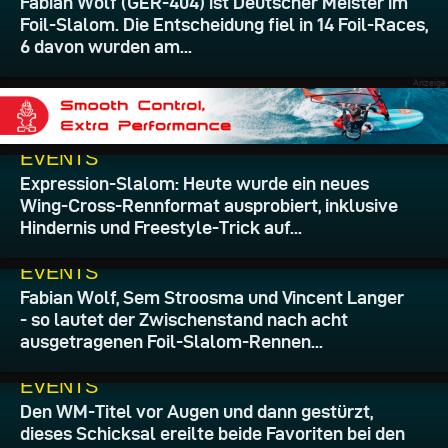
Fabian Wolf (GER-404) ist Deutscher Meister im
Foil-Slalom. Die Entscheidung fiel in 14 Foil-Races,
6 davon wurden am...
31.07.2026
EVENTS
Expression-Slalom: Heute wurde ein neues
Wing-Cross-Rennformat ausprobiert, inklusive
Hindernis und Freestyle-Trick auf...
31.07.2026
EVENTS
Fabian Wolf, Sem Stroosma und Vincent Langer
- so lautet der Zwischenstand nach acht
ausgetragenen Foil-Slalom-Rennen...
31.07.2026
EVENTS
Den WM-Titel vor Augen und dann gestürzt,
dieses Schicksal ereilte beide Favoriten bei den