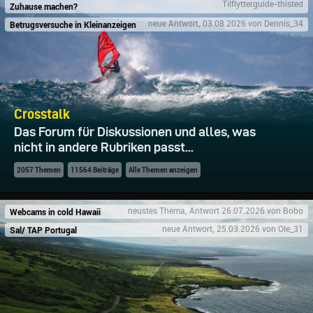
Tilflytterguide-thisted
Zuhause machen?
Betrugsversuche in Kleinanzeigen
neue Antwort, 03.08.2026 von Dennis_34
Crosstalk
Das Forum für Diskussionen und alles, was
nicht in andere Rubriken passt...
2057 Themen
11564 Beiträge
Alle Themen anzeigen
Webcams in cold Hawaii
neustes Thema, Antwort 26.07.2026 von Bobo
Sal/ TAP Portugal
neue Antwort, 25.03.2026 von Ole_31