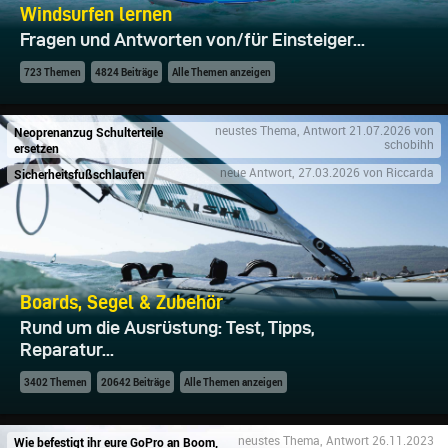
Windsurfen lernen
Fragen und Antworten von/für Einsteiger...
723 Themen
4824 Beiträge
Alle Themen anzeigen
Neoprenanzug Schulterteile
neustes Thema, Antwort 21.07.2026 von
schobihh
ersetzen
Sicherheitsfußschlaufen
neue Antwort, 27.03.2026 von Riccarda
Boards, Segel & Zubehör
Rund um die Ausrüstung: Test, Tipps,
Reparatur...
3402 Themen
20642 Beiträge
Alle Themen anzeigen
Wie befestigt ihr eure GoPro an Boom,
neustes Thema, Antwort 26.11.2023