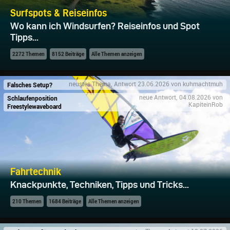
Surfspots & Reiseinfos
Wo kann ich Windsurfen? Reiseinfos und Spot
Tipps...
2272 Themen
8152 Beiträge
Alle Themen anzeigen
Falsches Setup?
neustes Thema, Antwort 23.06.2026 von kuhmachtmuh
Schlaufenposition
neue Antwort, 04.08.2026 von
KapiteinRob
Freestylewaveboard
Fahrtechnik
Knackpunkte, Techniken, Tipps und Tricks...
210 Themen
1684 Beiträge
Alle Themen anzeigen