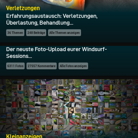
Verletzungen
Erfahrungsaustausch: Verletzungen,
Überlastung, Behandlung...
36 Themen
248 Beiträge
Alle Themen anzeigen
Fotos
Der neuste Foto-Upload eurer Windsurf-
Spot: Little-Hookipa
Sessions...
10 Fotos
0 Kommentare
6311 Fotos
27557 Kommentare
Alle Fotos anzeigen
Kleinanzeigen