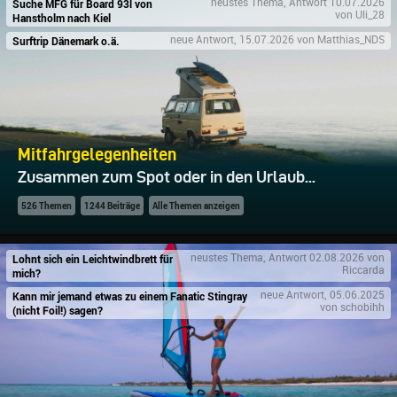
Suche MFG für Board 93l von
neustes Thema, Antwort 10.07.2026
von Uli_28
Hanstholm nach Kiel
Surftrip Dänemark o.ä.
neue Antwort, 15.07.2026 von Matthias_NDS
Mitfahrgelegenheiten
Zusammen zum Spot oder in den Urlaub...
526 Themen
1244 Beiträge
Alle Themen anzeigen
Lohnt sich ein Leichtwindbrett für
neustes Thema, Antwort 02.08.2026 von
Riccarda
mich?
Kann mir jemand etwas zu einem Fanatic Stingray
neue Antwort, 05.06.2025
von schobihh
(nicht Foil!) sagen?