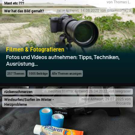
von Thomas L.
Mast etc ???
Wer hat das Bild gemalt?
neue Antwort, 14.08.2020 von dreamsurfer70
Filmen & Fotografieren
Fotos und Videos aufnehmen: Tipps, Techniken,
Ausrüstung...
257 Themen
1005 Beiträge
Alle Themen anzeigen
rückenschmerzen
neustes Thema, Antwort 26.04.2022 von seegraser
Windsurfen/Surfen im Winter -
neue Antwort, 29.07.2025 von
Riccarda
Herzprobleme