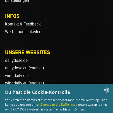
Einstellungen
INFOS
Kontakt & Feedback
Werbemöglichkeiten
UNSERE WEBSITES
dailydose.de
dailydose.eu
(english)
wingdaily.de
wingdaily.eu
(english)
dailydose-shop.de
Du hast die Cookie-Kontrolle
windsurfen-lernen.de
Wir verzichten komplett auf trackende/personalisierte Werbung. Hier
GERMAN
kannst du uns mit einer
Spende in die Kaffekasse
unterstützen, damit
wellenreiten-lernen.de
wir DAILY DOSE weiterhin kostenfrei anbieten können.
ENGLISH