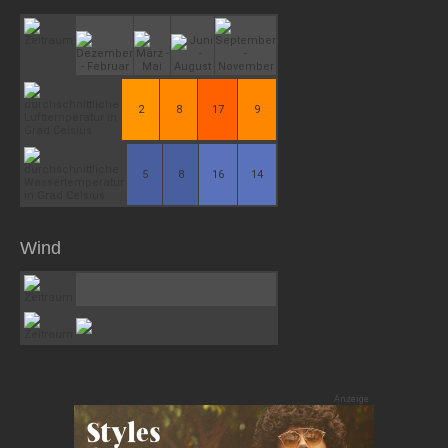
2
8
17
9
5
8
16
14
Wind