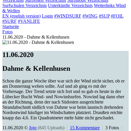
Verzeichnis
Surfreisen
Verzeichnis
Surfshops
Verzeichnis
Surfschulen
Verzeichnis
Unterkünfte
Verzeichnis
Wetterlinks
Wind
& Wellen
EN (english version)
Login
#WINDSURF
#WING
#SUP
#FOIL
#SURF
#VANLIFE
Startseite
Fotos
11.06.2020 - Dahme & Kellenhusen
11.06.2020
Dahme & Kellenhusen
Schon die ganze Woche über war sich der Wind nicht sicher, ob er
am Donnerstag wehen sollte. Auf und ab ging es mit der
Vorhersage. Der Trend setzte sich fort und so gab es heute in der
Lübecker Bucht Wind- und Nowindsurfen. Nowind lag dann eher
an der Richtung, denn der nach Südosten ausgerichtete
Strandabschnitt südlich von Dahme war beim launisch drehenden
Nordostwind häufiger im Windschatten platziert. Draußen reichte
knapp das 4,6. Ein Quadratmeter mehr hätte nicht geschadet.
11.06.2020 ©
Jojo
(845 Uploads)
|
15 Kommentare
|
3 Fotos
|