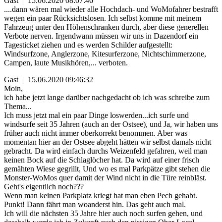
Gast
|
15.06.2020 08:07:46
....dann wären mal wieder alle Hochdach- und WoMofahrer bestrafft
wegen ein paar Rücksichtslosen. Ich selbst komme mit meinem
Fahrzeug unter den Höhenschranken durch, aber diese generellen
Verbote nerven. Irgendwann müssen wir uns in Dazendorf ein
Tagesticket ziehen und es werden Schilder aufgestellt:
Windsurfzone, Anglerzone, Kitesurferzone, Nichtschimmerzone,
Campen, laute Musikhören,... verboten.
Gast
|
15.06.2020 09:46:32
Moin,
ich habe jetzt lange darüber nachgedacht ob ich was schreibe zum
Thema...
Ich muss jetzt mal ein paar Dinge loswerden...ich surfe und
windsurfe seit 35 Jahren (auch an der Ostsee), und Ja, wir haben uns
früher auch nicht immer oberkorrekt benommen. Aber was
momentan hier an der Ostsee abgeht hätten wir selbst damals nicht
gebracht. Da wird einfach durchs Weizenfeld gefahren, weil man
keinen Bock auf die Schlaglöcher hat. Da wird auf einer frisch
gemähten Wiese gegrillt, Und wo es mal Parkpätze gibt stehen die
Monster-WoMos quer damit der Wind nicht in die Türe reinbläst.
Geht's eigentlich noch???
Wenn man keinen Parkplatz kriegt hat man eben Pech gehabt.
Punkt! Dann fährt man woanderst hin. Das geht auch mal.
Ich will die nächsten 35 Jahre hier auch noch surfen gehen, und