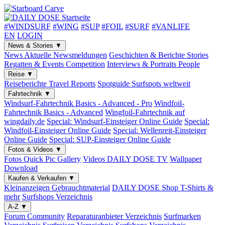
#WINDSURF
#WING
#SUP
#FOIL
#SURF
#VANLIFE
EN
LOGIN
News & Stories
▼
News
Aktuelle Newsmeldungen
Geschichten & Berichte
Stories
Regatten & Events
Competition
Interviews & Portraits
People
Reise
▼
Reiseberichte
Travel Reports
Spotguide
Surfspots weltweit
Fahrtechnik
▼
Windsurf-Fahrtechnik
Basics - Advanced - Pro
Windfoil-
Fahrtechnik
Basics - Advanced
Wingfoil-Fahrtechnik
auf
wingdaily.de
Special: Windsurf-Einsteiger
Online Guide
Special:
Windfoil-Einsteiger
Online Guide
Special: Wellenreit-Einsteiger
Online Guide
Special: SUP-Einsteiger
Online Guide
Fotos & Videos
▼
Fotos
Quick Pic Gallery
Videos
DAILY DOSE TV
Wallpaper
Download
Kaufen & Verkaufen
▼
Kleinanzeigen
Gebrauchtmaterial
DAILY DOSE Shop
T-Shirts &
mehr
Surfshops
Verzeichnis
A-Z
▼
Forum
Community
Reparaturanbieter
Verzeichnis
Surfmarken