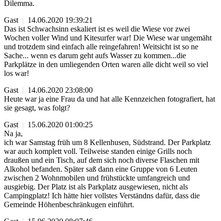
Dilemma.
Gast
|
14.06.2020 19:39:21
Das ist Schwachsinn eskaliert ist es weil die Wiese vor zwei
Wochen voller Wind und Kitesurfer war! Die Wiese war ungemäht
und trotzdem sind einfach alle reingefahren! Weitsicht ist so ne
Sache... wenn es darum geht aufs Wasser zu kommen...die
Parkplätze in den umliegenden Orten waren alle dicht weil so viel
los war!
Gast
|
14.06.2020 23:08:00
Heute war ja eine Frau da und hat alle Kennzeichen fotografiert, hat
sie gesagt, was folgt?
Gast
|
15.06.2020 01:00:25
Na ja,
ich war Samstag früh um 8 Kellenhusen, Südstrand. Der Parkplatz
war auch komplett voll. Teilweise standen einige Grills noch
draußen und ein Tisch, auf dem sich noch diverse Flaschen mit
Alkohol befanden. Später saß dann eine Gruppe von 6 Leuten
zwischen 2 Wohnmobilen und frühstückte umfangreich und
ausgiebig. Der Platz ist als Parkplatz ausgewiesen, nicht als
Campingplatz! Ich hätte hier vollstes Verständns dafür, dass die
Gemeinde Höhenbeschränkugen einführt.