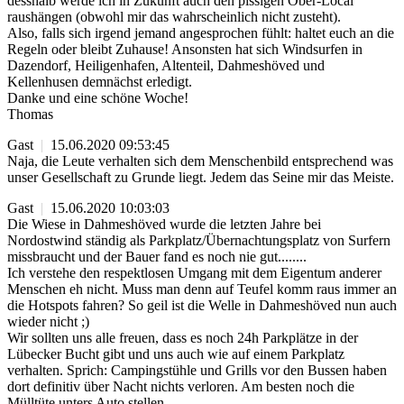
desshalb werde ich in Zukunft auch den pissigen Ober-Local
raushängen (obwohl mir das wahrscheinlich nicht zusteht).
Also, falls sich irgend jemand angesprochen fühlt: haltet euch an die
Regeln oder bleibt Zuhause! Ansonsten hat sich Windsurfen in
Dazendorf, Heiligenhafen, Altenteil, Dahmeshöved und
Kellenhusen demnächst erledigt.
Danke und eine schöne Woche!
Thomas
Gast
|
15.06.2020 09:53:45
Naja, die Leute verhalten sich dem Menschenbild entsprechend was
unser Gesellschaft zu Grunde liegt. Jedem das Seine mir das Meiste.
Gast
|
15.06.2020 10:03:03
Die Wiese in Dahmeshöved wurde die letzten Jahre bei
Nordostwind ständig als Parkplatz/Übernachtungsplatz von Surfern
missbraucht und der Bauer fand es noch nie gut........
Ich verstehe den respektlosen Umgang mit dem Eigentum anderer
Menschen eh nicht. Muss man denn auf Teufel komm raus immer an
die Hotspots fahren? So geil ist die Welle in Dahmeshöved nun auch
wieder nicht ;)
Wir sollten uns alle freuen, dass es noch 24h Parkplätze in der
Lübecker Bucht gibt und uns auch wie auf einem Parkplatz
verhalten. Sprich: Campingstühle und Grills vor den Bussen haben
dort definitiv über Nacht nichts verloren. Am besten noch die
Mülltüte unters Auto stellen......