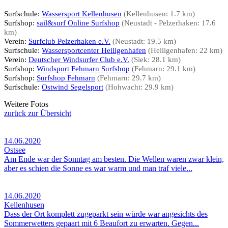
Surfschule:
Wassersport Kellenhusen
(Kellenhusen: 1.7 km)
Surfshop:
sail&surf Online Surfshop
(Neustadt - Pelzerhaken: 17.6
km)
Verein:
Surfclub Pelzerhaken e.V.
(Neustadt: 19.5 km)
Surfschule:
Wassersportcenter Heiligenhafen
(Heiligenhafen: 22 km)
Verein:
Deutscher Windsurfer Club e.V.
(Siek: 28.1 km)
Surfshop:
Windsport Fehmarn Surfshop
(Fehmarn: 29.1 km)
Surfshop:
Surfshop Fehmarn
(Fehmarn: 29.7 km)
Surfschule:
Ostwind Segelsport
(Hohwacht: 29.9 km)
Weitere Fotos
zurück zur Übersicht
14.06.2020
Ostsee
Am Ende war der Sonntag am besten. Die Wellen waren zwar klein,
aber es schien die Sonne es war warm und man traf viele...
14.06.2020
Kellenhusen
Dass der Ort komplett zugeparkt sein würde war angesichts des
Sommerwetters gepaart mit 6 Beaufort zu erwarten. Gegen...