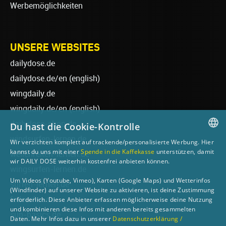
Werbemöglichkeiten
UNSERE WEBSITES
dailydose.de
dailydose.de/en
(english)
wingdaily.de
wingdaily.de/en
(english)
dailydose-shop.de
Du hast die Cookie-Kontrolle
windsurfen-lernen.de
Wir verzichten komplett auf trackende/personalisierte Werbung. Hier
GERMAN
kannst du uns mit einer
Spende in die Kaffekasse
unterstützen, damit
wellenreiten-lernen.de
wir DAILY DOSE weiterhin kostenfrei anbieten können.
ENGLISH
wingsurfen-lernen.de
Um Videos (Youtube, Vimeo), Karten (Google Maps) und Wetterinfos
surfen-lernen.de
(Windfinder) auf unserer Website zu aktivieren, ist deine Zustimmung
foilsurfen.de
erforderlich. Diese Anbieter erfassen möglicherweise deine Nutzung
und kombinieren diese Infos mit anderen bereits gesammelten
sup-basics.de
Daten. Mehr Infos dazu in unserer
Datenschutzerklärung /