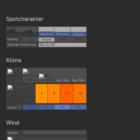
Spotcharakter
Sand
Kiesel
Fels
Wiese
NO, O, SO
Klima
2
8
17
10
3
6
17
12
Wind