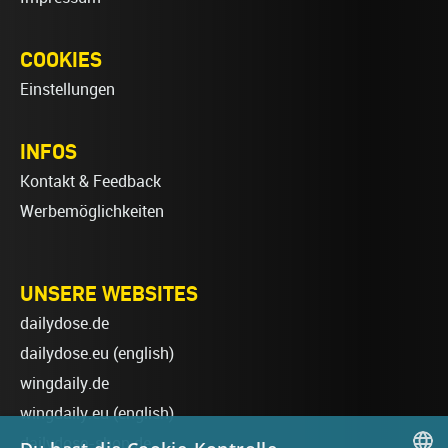
COOKIES
Einstellungen
INFOS
Kontakt & Feedback
Werbemöglichkeiten
UNSERE WEBSITES
dailydose.de
dailydose.eu
(english)
wingdaily.de
wingdaily.eu
(english)
dailydose-shop.de