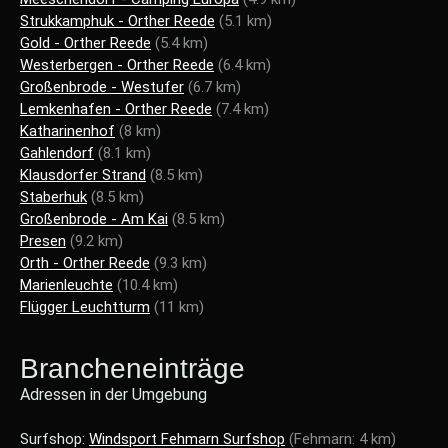
Strukkamphuk - Orther Reede
(5.1 km)
Gold - Orther Reede
(5.4 km)
Westerbergen - Orther Reede
(6.4 km)
Großenbrode - Westufer
(6.7 km)
Lemkenhafen - Orther Reede
(7.4 km)
Katharinenhof
(8 km)
Gahlendorf
(8.1 km)
Klausdorfer Strand
(8.5 km)
Staberhuk
(8.5 km)
Großenbrode - Am Kai
(8.5 km)
Presen
(9.2 km)
Orth - Orther Reede
(9.3 km)
Marienleuchte
(10.4 km)
Flügger Leuchtturm
(11 km)
Brancheneinträge
Adressen in der Umgebung
Surfshop:
Windsport Fehmarn Surfshop
(Fehmarn: 4 km)