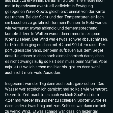
aus nicht zu erkennen. Daraufhin wurden alle theoretisch
mal in irgendwann eventuell vielleicht in Erwägung
gezogenen Wave-Spots gleich erst einmal von der Karte
gestrichen. Bei der Sicht und den Temperaturen einfach
ein bisschen zu gefährlich für mein Können. In Gold war es
wie vermutet etwas ablandig und dementsprechend
komplett leer. In Wulfen waren dann immerhin ein paar
Kiter zu sehen. Der Wind war etwas schwer abzuschätzen.
Letztendlich ging es dann mit 4.2 und 90 Litern raus.. Der
portugiesische Sand, der beim aufbauen aus dem Segel
rieselte, erinnerte dann noch einmal hämisch daran, dass
es nicht zwangsläufig so kalt sein muss beim Surfen. Aber
naja, jetzt wo ich schon mal hier bin, gibt es dann wohl
auch nicht mehr viele Ausreden.
Insgesamt war der Tag dann auch echt ganz schön.. Das
Wasser war tatsächlich garnicht mal so kalt wie vermutet.
Die erste Zeit machte es auch wirklich Spaß mit dem
4.2er mal wieder hin und her zu schießen. Später wurde es
dann leider etwas böig und zum Schluss war dann einfach
zu wenig Wind.. Etwas schade war, dass ich leider gar