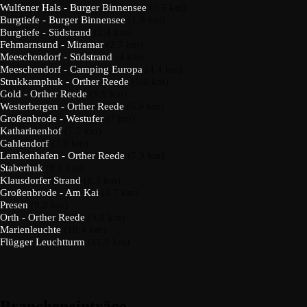
Wulfener Hals - Burger Binnensee
(0.5 km)
Burgtiefe - Burger Binnensee
(1.8 km)
Burgtiefe - Südstrand
(2.4 km)
Fehmarnsund - Miramar
(2.7 km)
Meeschendorf - Südstrand
(4 km)
Meeschendorf - Camping Europa
(4.4 km)
Strukkamphuk - Orther Reede
(5.6 km)
Gold - Orther Reede
(5.9 km)
Westerbergen - Orther Reede
(6.9 km)
Großenbrode - Westufer
(7 km)
Katharinenhof
(7.7 km)
Gahlendorf
(7.9 km)
Lemkenhafen - Orther Reede
(7.9 km)
Staberhuk
(8.1 km)
Klausdorfer Strand
(8.3 km)
Großenbrode - Am Kai
(8.7 km)
Presen
(9.2 km)
Orth - Orther Reede
(9.8 km)
Marienleuchte
(10.4 km)
Flügger Leuchtturm
(11.5 km)
Brancheneinträge