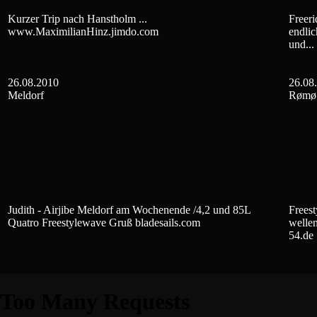
Kurzer Trip nach Hanstholm ...
Freer
www.MaximilianHinz.jimdo.com
endlic
und...
26.08.2010
26.08
Meldorf
Rømø
Judith - Airjibe Meldorf am Wochenende /4,2 und 85L
Freest
Quatro Freestylewave Gruß bladesails.com
wellen
54.de