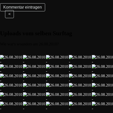
<
Uploads vom selben Surftag
Wie war's woanders am 26.08.2010?