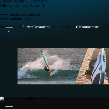
Valentin Böckler, 3 Platz Overall
Glückwunsch vom Sponsor!
www.surfersdreamland.de
www.soulrider.com
26.08.2010 ©
SurfersDreamland
(28 Uploads)
|
0 Kommentare
|
2 F
<