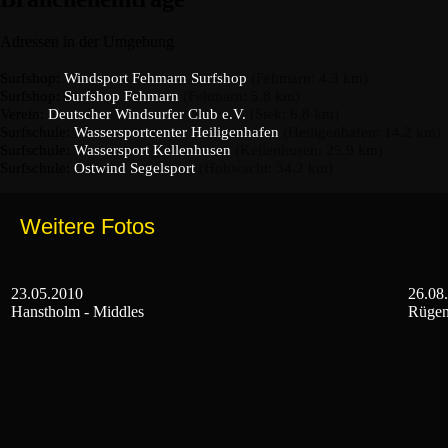
Adressen in der Umgebung
Surfshop:
Windsport Fehmarn Surfshop
(Fehmarn: 4.3 km)
Surfshop:
Surfshop Fehmarn
(Fehmarn: 5.8 km)
Verein:
Deutscher Windsurfer Club e.V.
(Siek: 6.8 km)
Surfschule:
Wassersportcenter Heiligenhafen
(Heiligenhafen: 14.2 km)
Surfschule:
Wassersport Kellenhusen
(Kellenhusen: 25.9 km)
Surfschule:
Ostwind Segelsport
(Hohwacht: 34.2 km)
Weitere Fotos
23.05.2010
26.08
Hanstholm - Middles
Rüge