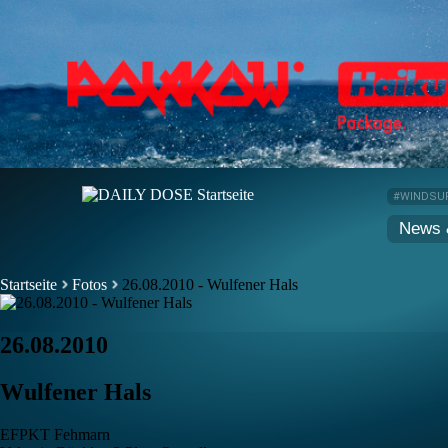
#WINDSU
News 
Startseite
Fotos
26.08.2010 - Wulfener Hals
26.08.2010
Wulfener Hals
EFPKT Fehmarn