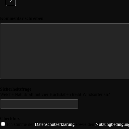
<
Kommentar schreiben
Sicherheitsfrage
Welche Naturkraft mit vier Buchstaben treibt Windsurfer an?
Checkbox
Ich stimme der
Datenschutzerklärung
sowie den
Nutzungbedingun