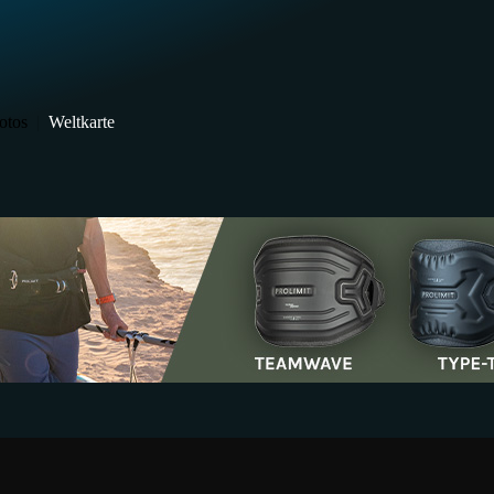
otos
|
Weltkarte