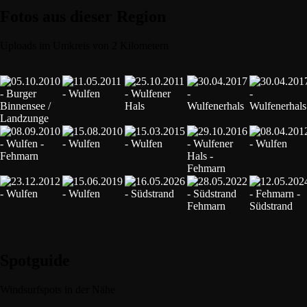
Fotos aus dieser Region
Uploads im Umkreis von 2 Kilometern
Spotguide
Windsurfspots in der Nähe