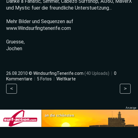
Danke a Fanatic, Simmer, Cabezo Surfshop, Al360, MaverX
und Mystic fuer die freundliche Unterstuetzung...
Mehr Bilder und Sequenzen auf
www.Windsurfingtenerife.com
Gruesse,
Jochen
26.08.2010 ©
WindsurfingTenerife.com
(40 Uploads)
|
0
Kommentare
|
5 Fotos
|
Weltkarte
<
>