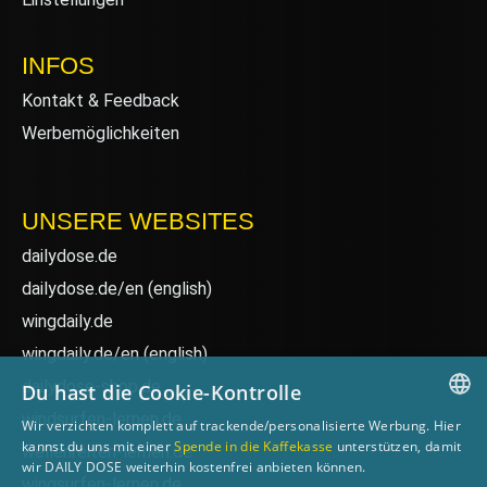
INFOS
Kontakt & Feedback
Werbemöglichkeiten
UNSERE WEBSITES
dailydose.de
dailydose.de/en
(english)
wingdaily.de
wingdaily.de/en
(english)
dailydose-shop.de
Du hast die Cookie-Kontrolle
windsurfen-lernen.de
Wir verzichten komplett auf trackende/personalisierte Werbung. Hier
GERMAN
kannst du uns mit einer
Spende in die Kaffekasse
unterstützen, damit
wellenreiten-lernen.de
wir DAILY DOSE weiterhin kostenfrei anbieten können.
ENGLISH
wingsurfen-lernen.de