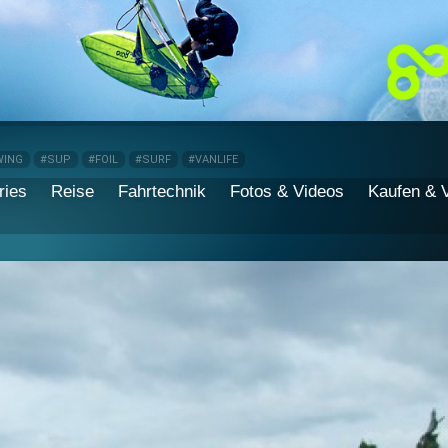
WING
#SUP
#FOIL
#SURF
#VANLIFE
ries
Reise
Fahrtechnik
Fotos & Videos
Kaufen & 