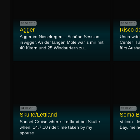
26.08.2010
26.08.2010
Agger
Risco d
Agger im Nieselregen... Schöne Session
Uncrowded
in Agger. An der langen Mole war´s mir mit
Center II
40 Kitern und 25 Windsurfern zu...
fürs Ausha
04.07.2010
15.07.2010
Skulte/Lettland
Soma B
Sunset Cruise where: Lettland bei Skulte
Vulcan - 
when: 14.7.10 rider: me taken by my
Bay. mein
spouse