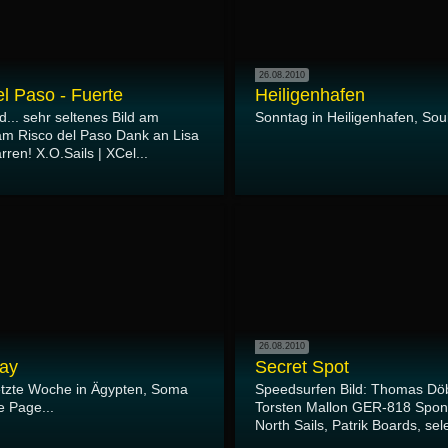
26.08.2010
el Paso - Fuerte
Heiligenhafen
... sehr seltenes Bild am
Sonntag in Heiligenhafen, Soul
 am Risco del Paso Dank an Lisa
rren! X.O.Sails | XCel...
26.08.2010
ay
Secret Spot
letzte Woche in Ägypten, Soma
Speedsurfen Bild: Thomas Döbl
e Page...
Torsten Mallon GER-818 Spon
North Sails, Patrik Boards, sele