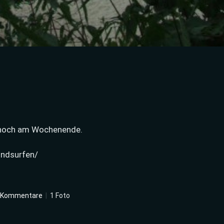
h noch am Wochenende.
indsurfen/
 Kommentare
|
1 Foto