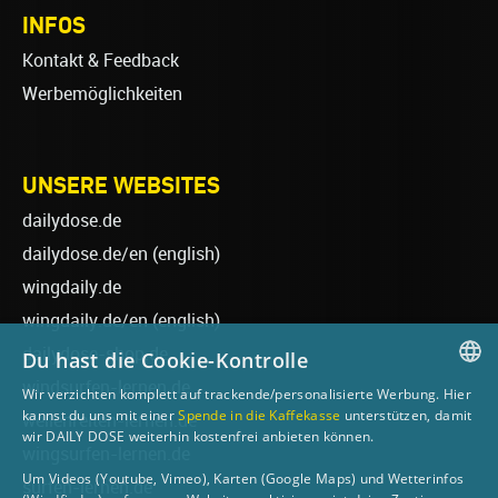
INFOS
Kontakt & Feedback
Werbemöglichkeiten
UNSERE WEBSITES
dailydose.de
dailydose.de/en
(english)
wingdaily.de
wingdaily.de/en
(english)
dailydose-shop.de
Du hast die Cookie-Kontrolle
windsurfen-lernen.de
Wir verzichten komplett auf trackende/personalisierte Werbung. Hier
GERMAN
kannst du uns mit einer
Spende in die Kaffekasse
unterstützen, damit
wellenreiten-lernen.de
wir DAILY DOSE weiterhin kostenfrei anbieten können.
ENGLISH
wingsurfen-lernen.de
Um Videos (Youtube, Vimeo), Karten (Google Maps) und Wetterinfos
surfen-lernen.de