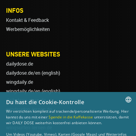
INFOS
Kontakt & Feedback
Werbemöglichkeiten
UNSERE WEBSITES
dailydose.de
dailydose.de/en
(english)
wingdaily.de
wingdaily.de/en
(english)
dailydose-shop.de
Du hast die Cookie-Kontrolle
windsurfen-lernen.de
Wir verzichten komplett auf trackende/personalisierte Werbung. Hier
GERMAN
kannst du uns mit einer
Spende in die Kaffekasse
unterstützen, damit
wellenreiten-lernen.de
wir DAILY DOSE weiterhin kostenfrei anbieten können.
ENGLISH
wingsurfen-lernen.de
Um Videos (Youtube, Vimeo), Karten (Google Maps) und Wetterinfos