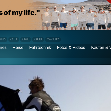
WING
#SUP
#FOIL
#SURF
#VANLIFE
ries
Reise
Fahrtechnik
Fotos & Videos
Kaufen & 