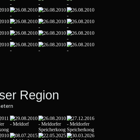
eser Region
metern