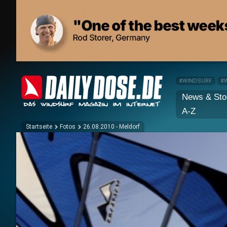
#WINDSURF
#
News & Sto
A-Z
Startseite
Fotos
26.08.2010 - Meldorf