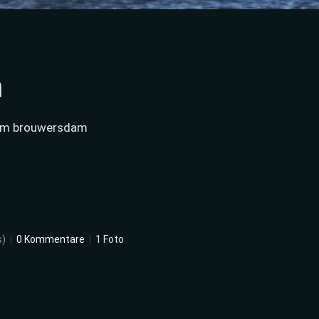
m
s am brouwersdam
s)
|
0 Kommentare
|
1 Foto