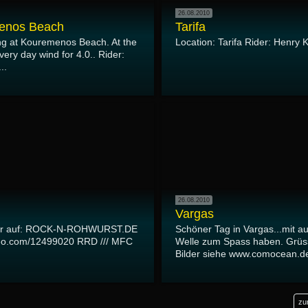
26.08.2010
enos Beach
Tarifa
ng at Kouremenos Beach. At the
Location: Tarifa Rider: Henry 
ry day wind for 4.0.. Rider:
..
26.08.2010
Vargas
r auf: ROCK-N-ROHWURST.DE
Schöner Tag in Vargas...mit a
meo.com/12499020 RRD /// MFC
Welle zum Spass haben. Grüs
Bilder siehe www.comocean.d
zu