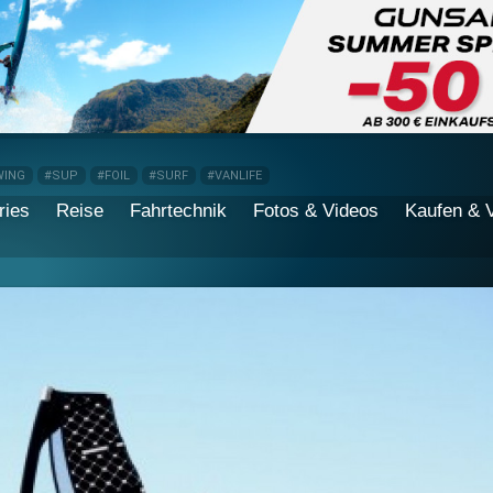
WING
#SUP
#FOIL
#SURF
#VANLIFE
ries
Reise
Fahrtechnik
Fotos & Videos
Kaufen & 