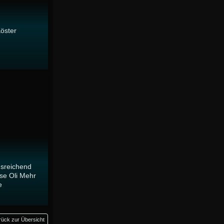
Köster
usreichend
se Oli Mehr
e
rück zur Übersicht