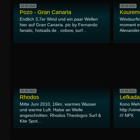
26.08.2010
26.08.2010
Pozo - Gran Canaria
Kourem
Endlich 3,7er Wind und ein paar Wellen
Windsurfi
hier auf Gran Canaria. pic by Fernando
moment eve
fanatic, hotsails.de , oxbow, surf...
Alexander.
26.08.2010
26.08.2010
Rhodos
Lefkada
Mitte Juni 2010, 16kn, warmes Wasser
Kono Meh
und warme Luft. Halse an Welle
http://vi
angeschnitten. Rhodos Theologos Surf &
/// NPX
Kite Spot...