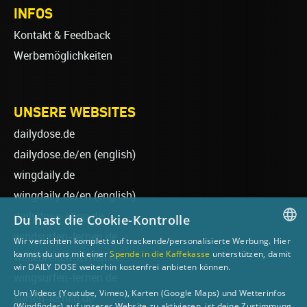
INFOS
Kontakt & Feedback
Werbemöglichkeiten
UNSERE WEBSITES
dailydose.de
dailydose.de/en
(english)
wingdaily.de
wingdaily.de/en
(english)
dailydose-shop.de
Du hast die Cookie-Kontrolle
windsurfen-lernen.de
Wir verzichten komplett auf trackende/personalisierte Werbung. Hier
GERMAN
kannst du uns mit einer
Spende in die Kaffekasse
unterstützen, damit
wellenreiten-lernen.de
wir DAILY DOSE weiterhin kostenfrei anbieten können.
ENGLISH
wingsurfen-lernen.de
Um Videos (Youtube, Vimeo), Karten (Google Maps) und Wetterinfos
surfen-lernen.de
(Windfinder) auf unserer Website zu aktivieren, ist deine Zustimmung