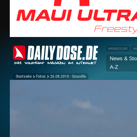
#WINDSURF
#
News & Sto
A-Z
Startseite
Fotos
26.08.2010 - Siouville