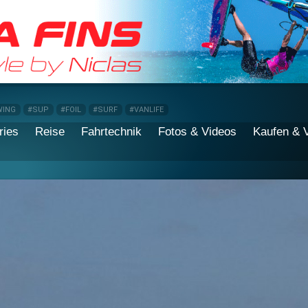
WING
#SUP
#FOIL
#SURF
#VANLIFE
ries
Reise
Fahrtechnik
Fotos & Videos
Kaufen & 