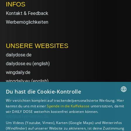
INFOS
Kontakt & Feedback
Werbemöglichkeiten
UNSERE WEBSITES
dailydose.de
dailydose.eu
(english)
wingdaily.de
wingdaily.eu
(english)
dailydose-shop.de
Du hast die Cookie-Kontrolle
windsurfen-lernen.de
Wir verzichten komplett auf trackende/personalisierte Werbung. Hier
GERMAN
kannst du uns mit einer
Spende in die Kaffekasse
unterstützen, damit
wellenreiten-lernen.de
wir DAILY DOSE weiterhin kostenfrei anbieten können.
ENGLISH
wingsurfen-lernen.de
Um Videos (Youtube, Vimeo), Karten (Google Maps) und Wetterinfos
surfen-lernen.de
(Windfinder) auf unserer Website zu aktivieren, ist deine Zustimmung