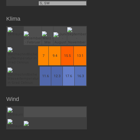
S, SW
Klima
7
9.4
15.5
13.1
11.6
12.3
17.6
16.3
Wind