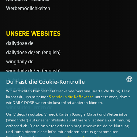
Werbemöglichkeiten
UNSERE WEBSITES
dailydose.de
dailydose.de/en
(english)
wingdaily.de
wingdaily.de/en
(english)
dailydose-shop.de
Du hast die Cookie-Kontrolle
windsurfen-lernen.de
Wir verzichten komplett auf trackende/personalisierte Werbung. Hier
GERMAN
kannst du uns mit einer
Spende in die Kaffekasse
unterstützen, damit
wellenreiten-lernen.de
wir DAILY DOSE weiterhin kostenfrei anbieten können.
ENGLISH
wingsurfen-lernen.de
Um Videos (Youtube, Vimeo), Karten (Google Maps) und Wetterinfos
surfen-lernen.de
(Windfinder) auf unserer Website zu aktivieren, ist deine Zustimmung
foilsurfen.de
erforderlich. Diese Anbieter erfassen möglicherweise deine Nutzung
und kombinieren diese Infos mit anderen bereits gesammelten
sup-basics.de