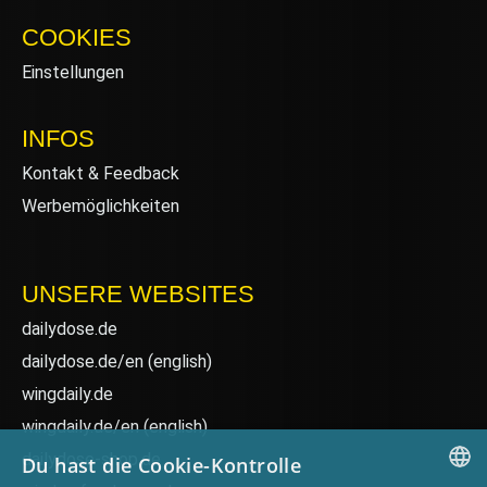
COOKIES
Einstellungen
INFOS
Kontakt & Feedback
Werbemöglichkeiten
UNSERE WEBSITES
dailydose.de
dailydose.de/en
(english)
wingdaily.de
wingdaily.de/en
(english)
dailydose-shop.de
Du hast die Cookie-Kontrolle