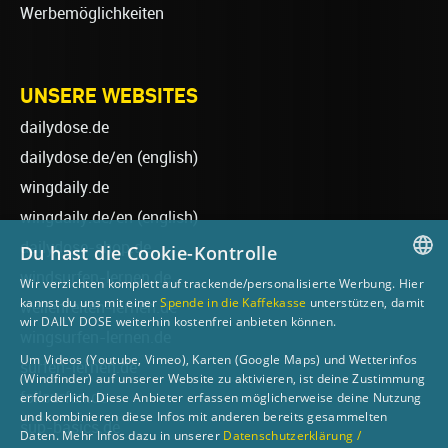
Werbemöglichkeiten
UNSERE WEBSITES
dailydose.de
dailydose.de/en
(english)
wingdaily.de
wingdaily.de/en
(english)
dailydose-shop.de
Du hast die Cookie-Kontrolle
windsurfen-lernen.de
Wir verzichten komplett auf trackende/personalisierte Werbung. Hier
GERMAN
kannst du uns mit einer
Spende in die Kaffekasse
unterstützen, damit
wellenreiten-lernen.de
wir DAILY DOSE weiterhin kostenfrei anbieten können.
ENGLISH
wingsurfen-lernen.de
Um Videos (Youtube, Vimeo), Karten (Google Maps) und Wetterinfos
surfen-lernen.de
(Windfinder) auf unserer Website zu aktivieren, ist deine Zustimmung
foilsurfen.de
erforderlich. Diese Anbieter erfassen möglicherweise deine Nutzung
und kombinieren diese Infos mit anderen bereits gesammelten
sup-basics.de
Daten. Mehr Infos dazu in unserer
Datenschutzerklärung /