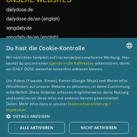
dailydose.de
dailydose.de/en
(english)
wingdaily.de
wingdaily.de/en
(english)
dailydose-shop.de
Du hast die Cookie-Kontrolle
windsurfen-lernen.de
Wir verzichten komplett auf trackende/personalisierte Werbung. Hier
GERMAN
kannst du uns mit einer
Spende in die Kaffekasse
unterstützen, damit
wellenreiten-lernen.de
wir DAILY DOSE weiterhin kostenfrei anbieten können.
ENGLISH
wingsurfen-lernen.de
Um Videos (Youtube, Vimeo), Karten (Google Maps) und Wetterinfos
surfen-lernen.de
(Windfinder) auf unserer Website zu aktivieren, ist deine Zustimmung
foilsurfen.de
erforderlich. Diese Anbieter erfassen möglicherweise deine Nutzung
und kombinieren diese Infos mit anderen bereits gesammelten
sup-basics.de
Daten. Mehr Infos dazu in unserer
Datenschutzerklärung /
Impressum
ski-basics.de
DETAILS ANZEIGEN
ALLE AKTIVIEREN
NICHT AKTIVIEREN
© 2026 DAILY DOSE