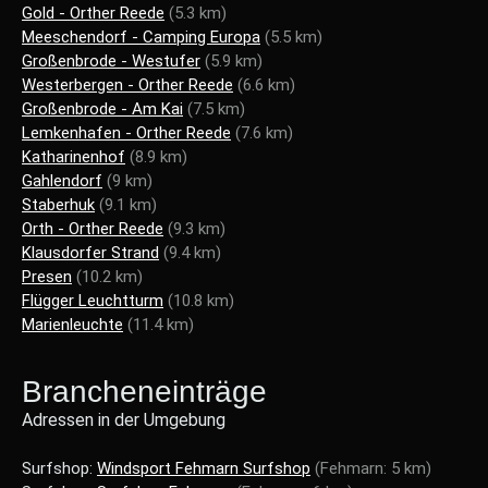
Gold - Orther Reede
(5.3 km)
Meeschendorf - Camping Europa
(5.5 km)
Großenbrode - Westufer
(5.9 km)
Westerbergen - Orther Reede
(6.6 km)
Großenbrode - Am Kai
(7.5 km)
Lemkenhafen - Orther Reede
(7.6 km)
Katharinenhof
(8.9 km)
Gahlendorf
(9 km)
Staberhuk
(9.1 km)
Orth - Orther Reede
(9.3 km)
Klausdorfer Strand
(9.4 km)
Presen
(10.2 km)
Flügger Leuchtturm
(10.8 km)
Marienleuchte
(11.4 km)
Brancheneinträge
Adressen in der Umgebung
Surfshop:
Windsport Fehmarn Surfshop
(Fehmarn: 5 km)