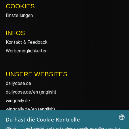
COOKIES
Einstellungen
INFOS
Kontakt & Feedback
Werbemöglichkeiten
UNSERE WEBSITES
dailydose.de
dailydose.de/en
(english)
wingdaily.de
wingdaily.de/en
(english)
dailydose-shop.de
Du hast die Cookie-Kontrolle
windsurfen-lernen.de
Wir verzichten komplett auf trackende/personalisierte Werbung. Hier