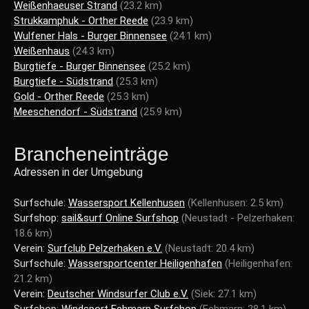
Weißenhaeuser Strand
(23.2 km)
Strukkamphuk - Orther Reede
(23.9 km)
Wulfener Hals - Burger Binnensee
(24.1 km)
Weißenhaus
(24.3 km)
Burgtiefe - Burger Binnensee
(25.2 km)
Burgtiefe - Südstrand
(25.3 km)
Gold - Orther Reede
(25.3 km)
Meeschendorf - Südstrand
(25.9 km)
Brancheneinträge
Adressen in der Umgebung
Surfschule:
Wassersport Kellenhusen
(Kellenhusen: 2.5 km)
Surfshop:
sail&surf Online Surfshop
(Neustadt - Pelzerhaken:
18.6 km)
Verein:
Surfclub Pelzerhaken e.V.
(Neustadt: 20.4 km)
Surfschule:
Wassersportcenter Heiligenhafen
(Heiligenhafen:
21.2 km)
Verein:
Deutscher Windsurfer Club e.V.
(Siek: 27.1 km)
Surfshop:
Windsport Fehmarn Surfshop
(Fehmarn: 28.1 km)