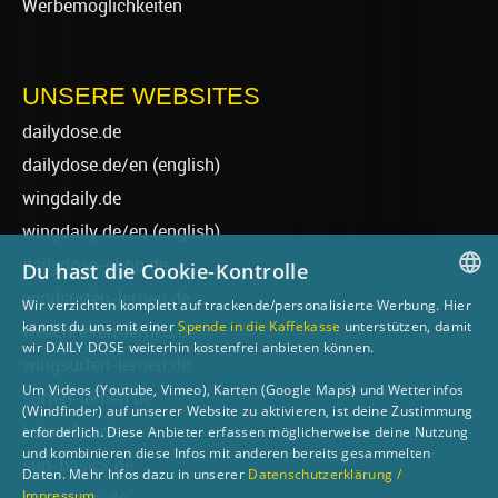
Werbemöglichkeiten
UNSERE WEBSITES
dailydose.de
dailydose.de/en
(english)
wingdaily.de
wingdaily.de/en
(english)
dailydose-shop.de
Du hast die Cookie-Kontrolle
windsurfen-lernen.de
Wir verzichten komplett auf trackende/personalisierte Werbung. Hier
GERMAN
kannst du uns mit einer
Spende in die Kaffekasse
unterstützen, damit
wellenreiten-lernen.de
wir DAILY DOSE weiterhin kostenfrei anbieten können.
ENGLISH
wingsurfen-lernen.de
Um Videos (Youtube, Vimeo), Karten (Google Maps) und Wetterinfos
surfen-lernen.de
(Windfinder) auf unserer Website zu aktivieren, ist deine Zustimmung
foilsurfen.de
erforderlich. Diese Anbieter erfassen möglicherweise deine Nutzung
und kombinieren diese Infos mit anderen bereits gesammelten
sup-basics.de
Daten. Mehr Infos dazu in unserer
Datenschutzerklärung /
Impressum