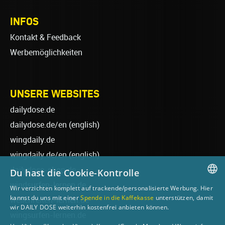
INFOS
Kontakt & Feedback
Werbemöglichkeiten
UNSERE WEBSITES
dailydose.de
dailydose.de/en
(english)
wingdaily.de
wingdaily.de/en
(english)
dailydose-shop.de
Du hast die Cookie-Kontrolle
windsurfen-lernen.de
Wir verzichten komplett auf trackende/personalisierte Werbung. Hier
GERMAN
kannst du uns mit einer
Spende in die Kaffekasse
unterstützen, damit
wellenreiten-lernen.de
wir DAILY DOSE weiterhin kostenfrei anbieten können.
ENGLISH
wingsurfen-lernen.de