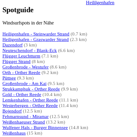
Spotguide
Windsurfspots in der Nähe
Heiligenhafen - Steinwarder Strand
(0.7 km)
Heiligenhafen - Graswarder Strand
(2.3 km)
Dazendorf
(3 km)
Neuteschendorf - Blank-Eck
(6.6 km)
Flügger Leuchtturm
(7.1 km)
Flügger Strand
(8 km)
Großenbrode - Westufer
(8.6 km)
Orth - Orther Reede
(9.2 km)
Püttsee
(9.3 km)
Großenbrode - Am Kai
(9.5 km)
Strukkamphuk - Orther Reede
(9.9 km)
Gold - Orther Reede
(10.4 km)
Lemkenhafen - Orther Reede
(11.1 km)
Westerbergen - Orther Reede
(11.4 km)
Bojendorf
(12.5 km)
Fehmarnsund - Miramar
(12.5 km)
Weißenhaeuser Strand
(13.2 km)
Wulfener Hals - Burger Binnensee
(14.8 km)
Weißenhaus
(15 km)