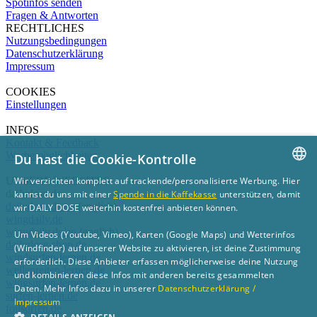
Spotinfos senden
Fragen & Antworten
RECHTLICHES
Nutzungsbedingungen
Datenschutzerklärung
Impressum
COOKIES
Einstellungen
INFOS
Kontakt & Feedback
Werbemöglichkeiten
Du hast die Cookie-Kontrolle
UNSERE WEBSITES
Wir verzichten komplett auf trackende/personalisierte Werbung. Hier
GERMAN
dailydose.de
kannst du uns mit einer
Spende in die Kaffekasse
unterstützen, damit
dailydose.de/en
(english)
wir DAILY DOSE weiterhin kostenfrei anbieten können.
ENGLISH
wingdaily.de
wingdaily.de/en
(english)
Um Videos (Youtube, Vimeo), Karten (Google Maps) und Wetterinfos
dailydose-shop.de
(Windfinder) auf unserer Website zu aktivieren, ist deine Zustimmung
windsurfen-lernen.de
erforderlich. Diese Anbieter erfassen möglicherweise deine Nutzung
wellenreiten-lernen.de
und kombinieren diese Infos mit anderen bereits gesammelten
wingsurfen-lernen.de
Daten. Mehr Infos dazu in unserer
Datenschutzerklärung /
surfen-lernen.de
Impressum
foilsurfen.de