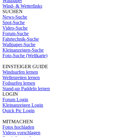
Wallpaper
Wind- & Wetterlinks
SUCHEN
News-Suche
Spot-Suche
Video-Suche
Forum-Suche
Fahrtechnik-Suche
Wallpaper-Suche
Kleinanzeigen-Suche
Foto-Suche (Weltkarte)
EINSTEIGER GUIDE
Windsurfen lernen
Wellenreiten lernen
Foilsurfen lernen
Stand-up Paddeln lernen
LOGIN
Forum Login
Kleinanzeigen Login
Quick Pic Login
MITMACHEN
Fotos hochladen
Videos vorschlagen