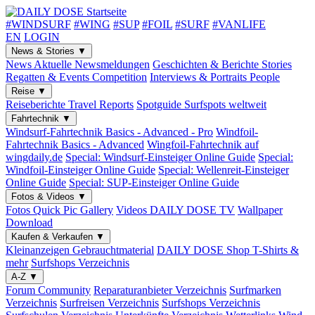
#WINDSURF
#WING
#SUP
#FOIL
#SURF
#VANLIFE
EN
LOGIN
News & Stories
▼
News
Aktuelle Newsmeldungen
Geschichten & Berichte
Stories
Regatten & Events
Competition
Interviews & Portraits
People
Reise
▼
Reiseberichte
Travel Reports
Spotguide
Surfspots weltweit
Fahrtechnik
▼
Windsurf-Fahrtechnik
Basics - Advanced - Pro
Windfoil-
Fahrtechnik
Basics - Advanced
Wingfoil-Fahrtechnik
auf
wingdaily.de
Special: Windsurf-Einsteiger
Online Guide
Special:
Windfoil-Einsteiger
Online Guide
Special: Wellenreit-Einsteiger
Online Guide
Special: SUP-Einsteiger
Online Guide
Fotos & Videos
▼
Fotos
Quick Pic Gallery
Videos
DAILY DOSE TV
Wallpaper
Download
Kaufen & Verkaufen
▼
Kleinanzeigen
Gebrauchtmaterial
DAILY DOSE Shop
T-Shirts &
mehr
Surfshops
Verzeichnis
A-Z
▼
Forum
Community
Reparaturanbieter
Verzeichnis
Surfmarken
Verzeichnis
Surfreisen
Verzeichnis
Surfshops
Verzeichnis