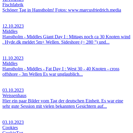
Fischfabrik
Schöner Tag in Hanstholm! Fotos: www.marcusfriedrich.media
12.10.2023
Middles
Hanstholm - Middles Giant Day I : Mittags noch ca 30 Knoten wind
. Hyde.dk meldet 5m+ Wellen. Sideshore (~ 280 °) und...
11.10.2023
Middles
Hanstholm - Middles - Fat Day I : West 30 - 40 Knoten - cross
offshore - 3m Wellen Es war unglaublich...
03.10.2023
Weissenhaus
Hier ein paar Bilder vom Tag der deutschen Einheit. Es war eine
sehr gute Session mit vielen bekannten Gesichtern auf...
03.10.2023
Cookies
CookieTag