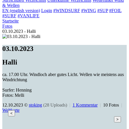
Surfschulen
Verzeichnis
Unterkünfte
Verzeichnis
Wetterlinks
Wind
& Wellen
EN (english version)
Login
#WINDSURF
#WING
#SUP
#FOIL
#SURF
#VANLIFE
Startseite
Fotos
03.10.2023 - Halli
03.10.2023
Halli
ca. 17.00 Uhr. Windloch aber gutes Licht. Wellen wie meistens aus
Windrichtung
Surfer: Henning
Fotos: Melli
12.10.2023 ©
stoking
(28 Uploads)
|
1 Kommentar
|
10 Fotos
|
Weltkarte
<
>