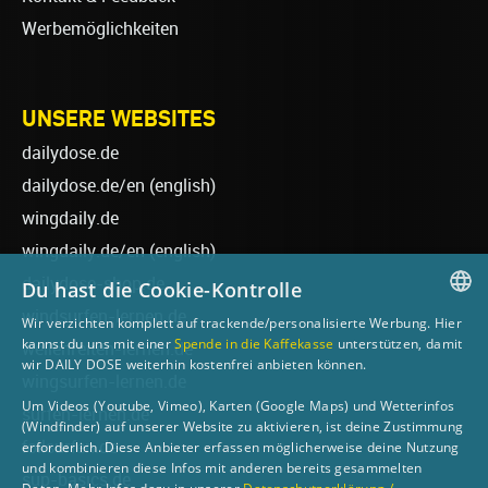
Werbemöglichkeiten
UNSERE WEBSITES
dailydose.de
dailydose.de/en
(english)
wingdaily.de
wingdaily.de/en
(english)
dailydose-shop.de
Du hast die Cookie-Kontrolle
windsurfen-lernen.de
Wir verzichten komplett auf trackende/personalisierte Werbung. Hier
GERMAN
kannst du uns mit einer
Spende in die Kaffekasse
unterstützen, damit
wellenreiten-lernen.de
wir DAILY DOSE weiterhin kostenfrei anbieten können.
ENGLISH
wingsurfen-lernen.de
Um Videos (Youtube, Vimeo), Karten (Google Maps) und Wetterinfos
surfen-lernen.de
(Windfinder) auf unserer Website zu aktivieren, ist deine Zustimmung
foilsurfen.de
erforderlich. Diese Anbieter erfassen möglicherweise deine Nutzung
und kombinieren diese Infos mit anderen bereits gesammelten
sup-basics.de