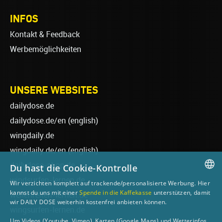
INFOS
Kontakt & Feedback
Werbemöglichkeiten
UNSERE WEBSITES
dailydose.de
dailydose.de/en
(english)
wingdaily.de
wingdaily.de/en
(english)
dailydose-shop.de
Du hast die Cookie-Kontrolle
windsurfen-lernen.de
Wir verzichten komplett auf trackende/personalisierte Werbung. Hier
GERMAN
kannst du uns mit einer
Spende in die Kaffekasse
unterstützen, damit
wellenreiten-lernen.de
wir DAILY DOSE weiterhin kostenfrei anbieten können.
ENGLISH
wingsurfen-lernen.de
Um Videos (Youtube, Vimeo), Karten (Google Maps) und Wetterinfos