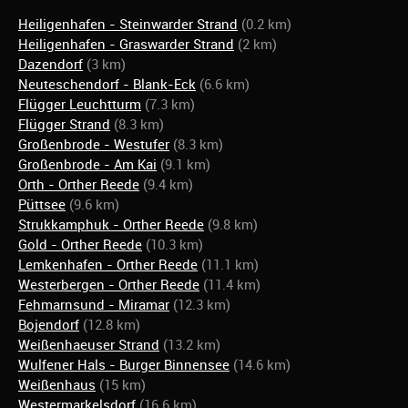
Heiligenhafen - Steinwarder Strand
(0.2 km)
Heiligenhafen - Graswarder Strand
(2 km)
Dazendorf
(3 km)
Neuteschendorf - Blank-Eck
(6.6 km)
Flügger Leuchtturm
(7.3 km)
Flügger Strand
(8.3 km)
Großenbrode - Westufer
(8.3 km)
Großenbrode - Am Kai
(9.1 km)
Orth - Orther Reede
(9.4 km)
Püttsee
(9.6 km)
Strukkamphuk - Orther Reede
(9.8 km)
Gold - Orther Reede
(10.3 km)
Lemkenhafen - Orther Reede
(11.1 km)
Westerbergen - Orther Reede
(11.4 km)
Fehmarnsund - Miramar
(12.3 km)
Bojendorf
(12.8 km)
Weißenhaeuser Strand
(13.2 km)
Wulfener Hals - Burger Binnensee
(14.6 km)
Weißenhaus
(15 km)
Westermarkelsdorf
(16.6 km)