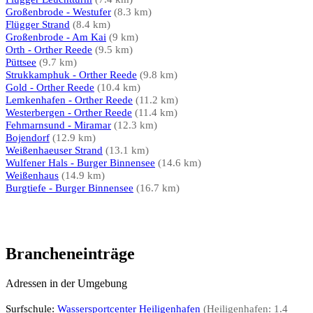
Großenbrode - Westufer
(8.3 km)
Flügger Strand
(8.4 km)
Großenbrode - Am Kai
(9 km)
Orth - Orther Reede
(9.5 km)
Püttsee
(9.7 km)
Strukkamphuk - Orther Reede
(9.8 km)
Gold - Orther Reede
(10.4 km)
Lemkenhafen - Orther Reede
(11.2 km)
Westerbergen - Orther Reede
(11.4 km)
Fehmarnsund - Miramar
(12.3 km)
Bojendorf
(12.9 km)
Weißenhaeuser Strand
(13.1 km)
Wulfener Hals - Burger Binnensee
(14.6 km)
Weißenhaus
(14.9 km)
Burgtiefe - Burger Binnensee
(16.7 km)
Brancheneinträge
Adressen in der Umgebung
Surfschule:
Wassersportcenter Heiligenhafen
(Heiligenhafen: 1.4