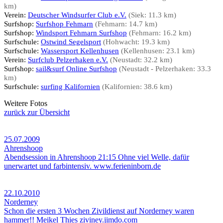
km)
Verein:
Deutscher Windsurfer Club e.V.
(Siek: 11.3 km)
Surfshop:
Surfshop Fehmarn
(Fehmarn: 14.7 km)
Surfshop:
Windsport Fehmarn Surfshop
(Fehmarn: 16.2 km)
Surfschule:
Ostwind Segelsport
(Hohwacht: 19.3 km)
Surfschule:
Wassersport Kellenhusen
(Kellenhusen: 23.1 km)
Verein:
Surfclub Pelzerhaken e.V.
(Neustadt: 32.2 km)
Surfshop:
sail&surf Online Surfshop
(Neustadt - Pelzerhaken: 33.3
km)
Surfschule:
surfing Kalifornien
(Kalifornien: 38.6 km)
Weitere Fotos
zurück zur Übersicht
25.07.2009
Ahrenshoop
Abendsession in Ahrenshoop 21:15 Ohne viel Welle, dafür
unerwartet und farbintensiv. www.ferieninborn.de
22.10.2010
Norderney
Schon die ersten 3 Wochen Zivildienst auf Norderney waren
hammer!! Meikel Thies ziviney.jimdo.com