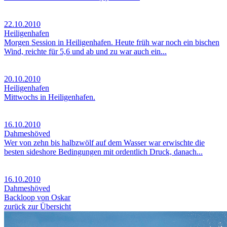
22.10.2010
Heiligenhafen
Morgen Session in Heiligenhafen. Heute früh war noch ein bischen
Wind, reichte für 5,6 und ab und zu war auch ein...
20.10.2010
Heiligenhafen
Mittwochs in Heiligenhafen.
16.10.2010
Dahmeshöved
Wer von zehn bis halbzwölf auf dem Wasser war erwischte die
besten sideshore Bedingungen mit ordentlich Druck, danach...
16.10.2010
Dahmeshöved
Backloop von Oskar
zurück zur Übersicht