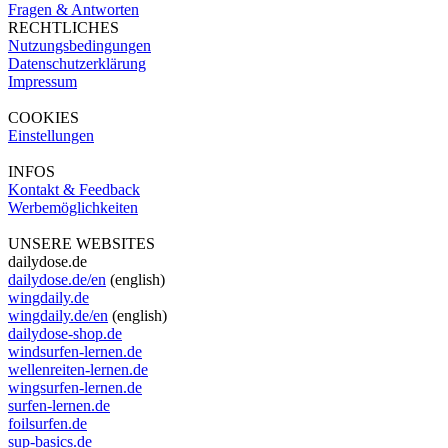
Fragen & Antworten
RECHTLICHES
Nutzungsbedingungen
Datenschutzerklärung
Impressum
COOKIES
Einstellungen
INFOS
Kontakt & Feedback
Werbemöglichkeiten
UNSERE WEBSITES
dailydose.de
dailydose.de/en
(english)
wingdaily.de
wingdaily.de/en
(english)
dailydose-shop.de
windsurfen-lernen.de
wellenreiten-lernen.de
wingsurfen-lernen.de
surfen-lernen.de
foilsurfen.de
sup-basics.de