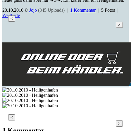
heute gabs dann aber nur WSW. Ein klarer Fall für Heiligenhafen.
20.10.2010 ©
Jojo
(845 Uploads)
|
1 Kommentar
|
5 Fotos
|
Weltkarte
<
>
<
>
1 Kommentar