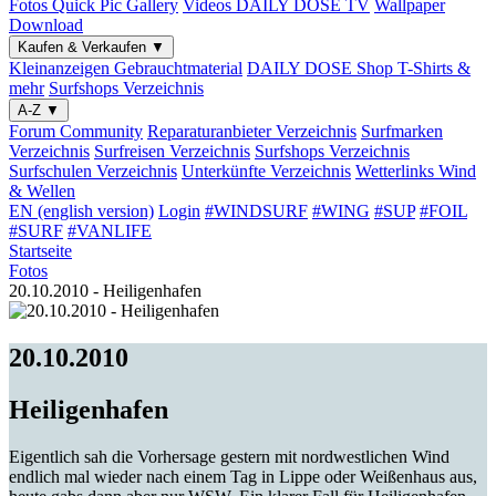
Fotos
Quick Pic Gallery
Videos
DAILY DOSE TV
Wallpaper
Download
Kaufen & Verkaufen
▼
Kleinanzeigen
Gebrauchtmaterial
DAILY DOSE Shop
T-Shirts &
mehr
Surfshops
Verzeichnis
A-Z
▼
Forum
Community
Reparaturanbieter
Verzeichnis
Surfmarken
Verzeichnis
Surfreisen
Verzeichnis
Surfshops
Verzeichnis
Surfschulen
Verzeichnis
Unterkünfte
Verzeichnis
Wetterlinks
Wind
& Wellen
EN (english version)
Login
#WINDSURF
#WING
#SUP
#FOIL
#SURF
#VANLIFE
Startseite
Fotos
20.10.2010 - Heiligenhafen
20.10.2010
Heiligenhafen
Eigentlich sah die Vorhersage gestern mit nordwestlichen Wind
endlich mal wieder nach einem Tag in Lippe oder Weißenhaus aus,