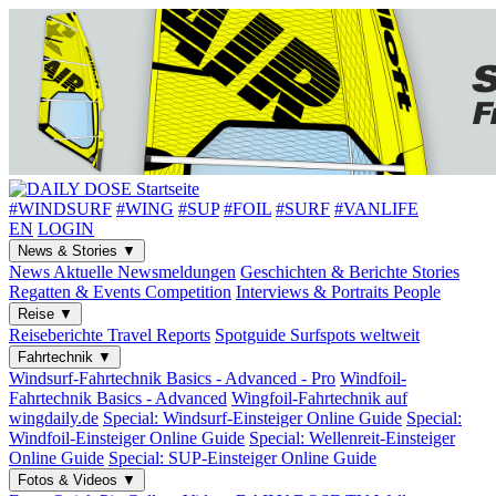
#WINDSURF
#WING
#SUP
#FOIL
#SURF
#VANLIFE
EN
LOGIN
News & Stories
▼
News
Aktuelle Newsmeldungen
Geschichten & Berichte
Stories
Regatten & Events
Competition
Interviews & Portraits
People
Reise
▼
Reiseberichte
Travel Reports
Spotguide
Surfspots weltweit
Fahrtechnik
▼
Windsurf-Fahrtechnik
Basics - Advanced - Pro
Windfoil-
Fahrtechnik
Basics - Advanced
Wingfoil-Fahrtechnik
auf
wingdaily.de
Special: Windsurf-Einsteiger
Online Guide
Special:
Windfoil-Einsteiger
Online Guide
Special: Wellenreit-Einsteiger
Online Guide
Special: SUP-Einsteiger
Online Guide
Fotos & Videos
▼