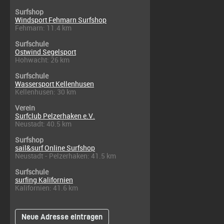
Surfshop
Windsport Fehmarn Surfshop
Fehmarn: 11.4 km
Surfschule
Ostwind Segelsport
Hohwacht: 26 km
Surfschule
Wassersport Kellenhusen
Kellenhusen: 30 km
Verein
Surfclub Pelzerhaken e.V.
Neustadt: 40.5 km
Surfshop
sail&surf Online Surfshop
Neustadt - Pelzerhaken: 41.5 km
Surfschule
surfing Kalifornien
Kalifornien: 41.6 km
Neue Adresse eintragen