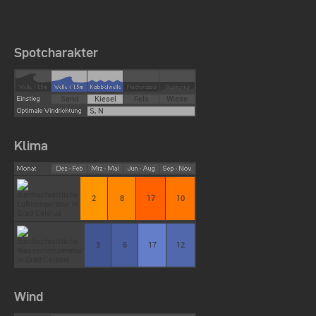
Spotcharakter
Sand
Kiesel
Fels
Wiese
S, N
Klima
2
8
17
10
3
6
17
12
Wind