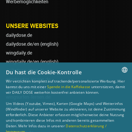
Werbemöglichkeiten
UNSERE WEBSITES
dailydose.de
dailydose.de/en
(english)
wingdaily.de
wingdaily.de/en
(english)
dailydose-shop.de
Du hast die Cookie-Kontrolle
windsurfen-lernen.de
Wir verzichten komplett auf trackende/personalisierte Werbung. Hier
GERMAN
kannst du uns mit einer
Spende in die Kaffekasse
unterstützen, damit
wellenreiten-lernen.de
wir DAILY DOSE weiterhin kostenfrei anbieten können.
ENGLISH
wingsurfen-lernen.de
Um Videos (Youtube, Vimeo), Karten (Google Maps) und Wetterinfos
surfen-lernen.de
(Windfinder) auf unserer Website zu aktivieren, ist deine Zustimmung
foilsurfen.de
erforderlich. Diese Anbieter erfassen möglicherweise deine Nutzung
und kombinieren diese Infos mit anderen bereits gesammelten
sup-basics.de
Daten. Mehr Infos dazu in unserer
Datenschutzerklärung /
Impressum