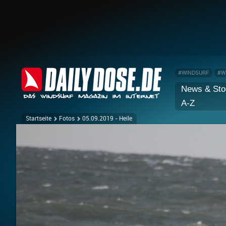
#WINDSURF
#W
News & Sto
A-Z
Startseite
Fotos
05.09.2019 - Heile