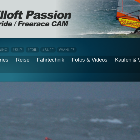
WING
#SUP
#FOIL
#SURF
#VANLIFE
ries
Reise
Fahrtechnik
Fotos & Videos
Kaufen & 