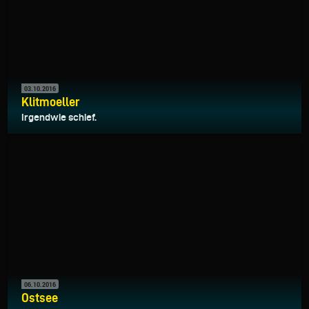
03.10.2016
Klitmoeller
Irgendwie schief.
06.10.2016
Ostsee