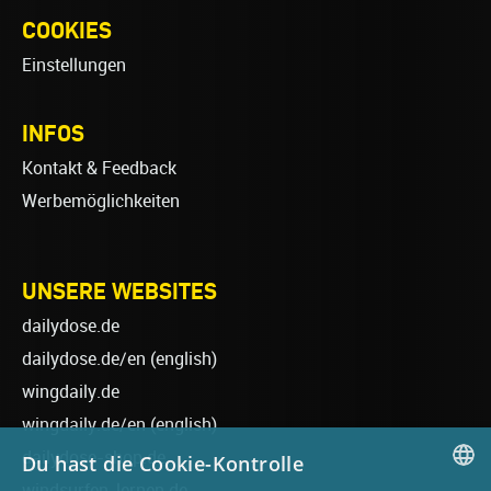
COOKIES
Einstellungen
INFOS
Kontakt & Feedback
Werbemöglichkeiten
UNSERE WEBSITES
dailydose.de
dailydose.de/en
(english)
wingdaily.de
wingdaily.de/en
(english)
dailydose-shop.de
Du hast die Cookie-Kontrolle
windsurfen-lernen.de