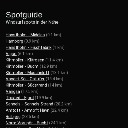
Spotguide
Windsurfspots in der Nähe
Hanstholm - Middles
(0.1 km)
Hamborg
(0.9 km)
Hanstholm - Fischfabrik
(1 km)
Vigsö
(6.1 km)
Klitmöller - Klitrosen
(11.4 km)
Klitmöller - Bucht
(12.9 km)
Klitmöller - Muschelriff
(13.1 km)
Vandet Sö - Ostufer
(13.4 km)
Klitmöller - Südstrand
(14 km)
Vangsa
(17.5 km)
Thisted - Fjord
(19.9 km)
Sennels - Sennels Strand
(20.2 km)
Amtoft - Amtoft Havn
(22.4 km)
Bulbjerg
(23.5 km)
Nörre Vorupör - Bucht
(24.1 km)