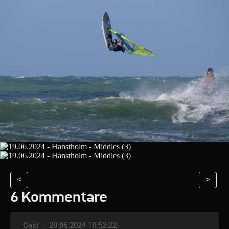
<
>
6 Kommentare
Gast
|
20.06.2024 18:52:22