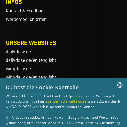
INFOS
Kontakt & Feedback
Werbemöglichkeiten
UNSERE WEBSITES
dailydose.de
dailydose.de/en
(english)
wingdaily.de
wingdaily.de/en
(english)
dailydose-shop.de
Du hast die Cookie-Kontrolle
windsurfen-lernen.de
Wir verzichten komplett auf trackende/personalisierte Werbung. Hier
GERMAN
kannst du uns mit einer
Spende in die Kaffekasse
unterstützen, damit
wellenreiten-lernen.de
wir DAILY DOSE weiterhin kostenfrei anbieten können.
ENGLISH
wingsurfen-lernen.de
Um Videos (Youtube, Vimeo), Karten (Google Maps) und Wetterinfos
surfen-lernen.de
(Windfinder) auf unserer Website zu aktivieren, ist deine Zustimmung