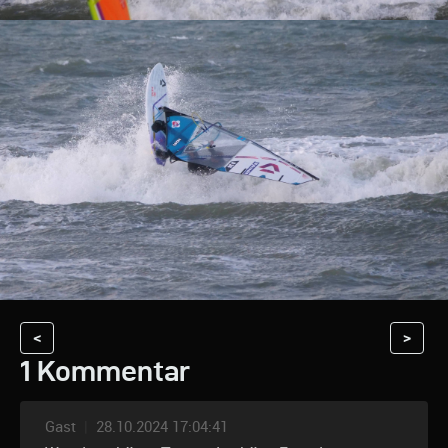
<
>
1 Kommentar
Gast
|
28.10.2024 17:04:41