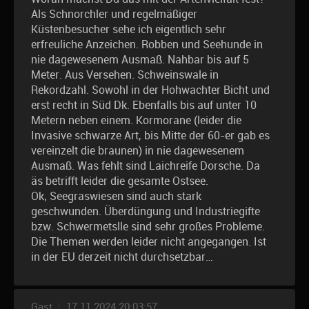
Als Schnorchler und regelmäßiger
Küstenbesucher sehe ich eigentlich sehr
erfreuliche Anzeichen. Robben und Seehunde in
nie dagewesenem Ausmaß. Nahbar bis auf 5
Meter. Aus Versehen. Schweinswale in
Rekordzahl. Sowohl in der Hohwachter Bicht und
erst recht in Süd Dk. Ebenfalls bis auf unter 10
Metern neben einem. Kormorane (leider die
Invasive schwarze Art, bis Mitte der 60-er gab es
vereinzelt die braunen) in nie dagewesenem
Ausmaß. Was fehlt sind Laichreife Dorsche. Da
äs betrifft leider die gesamte Ostsee.
Ok, Seegraswiesen sind auch stark
geschwunden. Überdüngung und Industriegifte
bzw. Schwermetslle sind sehr großes Probleme.
Die Themen werden leider nicht angegangen. Ist
in der EU derzeit nicht durchsetzbar…
Gast
|
17.11.2024 20:03:57