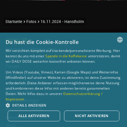
Startseite
Fotos
16.11.2024 - Hanstholm
INHALTE
Du hast die Cookie-Kontrolle
Fahrtechnik (Windsurfen)
Wir verzichten komplett auf trackende/personalisierte Werbung. Hier
GERMAN
kannst du uns mit einer
Spende in die Kaffekasse
unterstützen, damit
Fahrtechnik (Windfoilen)
wir DAILY DOSE weiterhin kostenfrei anbieten können.
ENGLISH
Forum
Um Videos (Youtube, Vimeo), Karten (Google Maps) und Wetterinfos
Fotos (Quick Pics)
(Windfinder) auf unserer Website zu aktivieren, ist deine Zustimmung
erforderlich. Diese Anbieter erfassen möglicherweise deine Nutzung
Interviews & Portraits
und kombinieren diese Infos mit anderen bereits gesammelten
Kleinanzeigen
Daten. Mehr Infos dazu in unserer
Datenschutzerklärung /
Impressum
Newsmeldungen
DETAILS ANZEIGEN
Regatten & Events
ALLE AKTIVIEREN
NICHT AKTIVIEREN
Reiseberichte
Shop