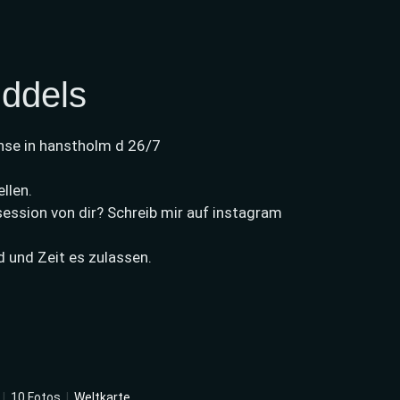
ddels
inse in hanstholm d 26/7
llen.
session von dir? Schreib mir auf instagram
d und Zeit es zulassen.
|
10 Fotos
|
Weltkarte