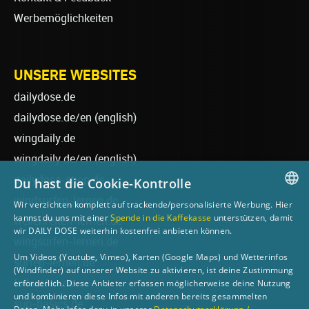
Werbemöglichkeiten
UNSERE WEBSITES
dailydose.de
dailydose.de/en
(english)
wingdaily.de
wingdaily.de/en
(english)
dailydose-shop.de
Du hast die Cookie-Kontrolle
windsurfen-lernen.de
Wir verzichten komplett auf trackende/personalisierte Werbung. Hier
GERMAN
kannst du uns mit einer
Spende in die Kaffekasse
unterstützen, damit
wellenreiten-lernen.de
wir DAILY DOSE weiterhin kostenfrei anbieten können.
ENGLISH
wingsurfen-lernen.de
Um Videos (Youtube, Vimeo), Karten (Google Maps) und Wetterinfos
surfen-lernen.de
(Windfinder) auf unserer Website zu aktivieren, ist deine Zustimmung
foilsurfen.de
erforderlich. Diese Anbieter erfassen möglicherweise deine Nutzung
und kombinieren diese Infos mit anderen bereits gesammelten
sup-basics.de