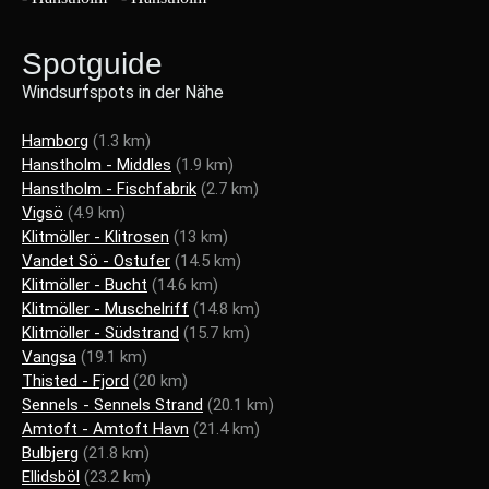
Spotguide
Windsurfspots in der Nähe
Hamborg
(1.3 km)
Hanstholm - Middles
(1.9 km)
Hanstholm - Fischfabrik
(2.7 km)
Vigsö
(4.9 km)
Klitmöller - Klitrosen
(13 km)
Vandet Sö - Ostufer
(14.5 km)
Klitmöller - Bucht
(14.6 km)
Klitmöller - Muschelriff
(14.8 km)
Klitmöller - Südstrand
(15.7 km)
Vangsa
(19.1 km)
Thisted - Fjord
(20 km)
Sennels - Sennels Strand
(20.1 km)
Amtoft - Amtoft Havn
(21.4 km)
Bulbjerg
(21.8 km)
Ellidsböl
(23.2 km)