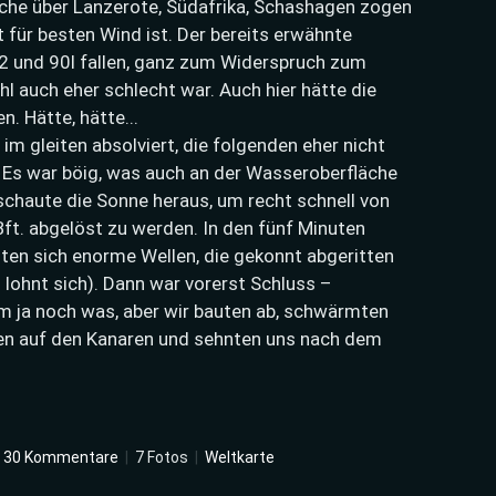
che über Lanzerote, Südafrika, Schashagen zogen
t für besten Wind ist. Der bereits erwähnte
.2 und 90l fallen, ganz zum Widerspruch zum
l auch eher schlecht war. Auch hier hätte die
n. Hätte, hätte...
im gleiten absolviert, die folgenden eher nicht
. Es war böig, was auch an der Wasseroberfläche
schaute die Sonne heraus, um recht schnell von
ft. abgelöst zu werden. In den fünf Minuten
en sich enorme Wellen, die gekonnt abgeritten
 lohnt sich). Dann war vorerst Schluss –
am ja noch was, aber wir bauten ab, schwärmten
en auf den Kanaren und sehnten uns nach dem
30 Kommentare
|
7 Fotos
|
Weltkarte