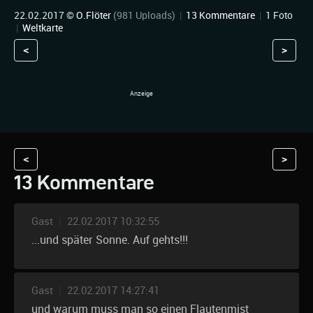
22.02.2017 ©
O.Flöter
(981 Uploads)
|
13 Kommentare
|
1 Foto
|
Weltkarte
<
>
<
>
13 Kommentare
Gast
|
22.02.2017 10:32:55
...und später Sonne. Auf gehts!!!
Gast
|
22.02.2017 14:27:41
und warum muss man so einen Flautenmist