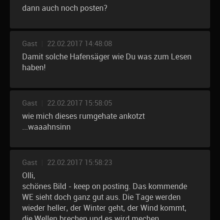
dann auch noch posten?
Gast
|
22.02.2017 14:48:08
Damit solche Hafensäger wie Du was zum Lesen
haben!
Gast
|
22.02.2017 15:58:05
wie mich dieses rumgehate ankotzt
...waaahnsinn
Gast
|
22.02.2017 15:58:23
Olli,
schönes Bild - keep on posting. Das kommende
WE sieht doch ganz gut aus. Die Tage werden
wieder heller, der Winter geht, der Wind kommt,
die Wellen brechen und es wird mechen.