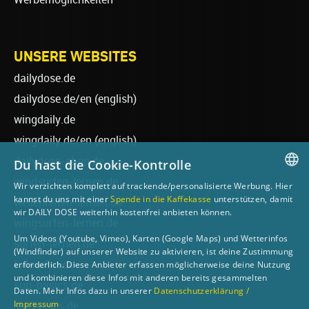
UNSERE WEBSITES
dailydose.de
dailydose.de/en
(english)
wingdaily.de
wingdaily.de/en
(english)
dailydose-shop.de
Du hast die Cookie-Kontrolle
windsurfen-lernen.de
Wir verzichten komplett auf trackende/personalisierte Werbung. Hier
GERMAN
kannst du uns mit einer
Spende in die Kaffekasse
unterstützen, damit
wellenreiten-lernen.de
wir DAILY DOSE weiterhin kostenfrei anbieten können.
ENGLISH
wingsurfen-lernen.de
Um Videos (Youtube, Vimeo), Karten (Google Maps) und Wetterinfos
surfen-lernen.de
(Windfinder) auf unserer Website zu aktivieren, ist deine Zustimmung
foilsurfen.de
erforderlich. Diese Anbieter erfassen möglicherweise deine Nutzung
und kombinieren diese Infos mit anderen bereits gesammelten
sup-basics.de
Daten. Mehr Infos dazu in unserer
Datenschutzerklärung /
Impressum
ski-basics.de